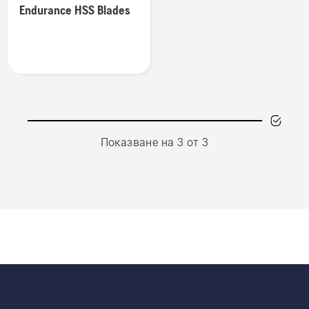
Endurance HSS Blades
подробности
за
Endurance
HSS
Blades
Показване на 3 от 3