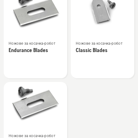
products
Вижте
Вижте
Ножове за косачка-робот
Ножове за косачка-робот
повече
повече
Endurance Blades
Classic Blades
подробности
подробности
за
за
Endurance
Classic
Blades
Blades
Вижте
Ножове за косачка-робот
повече