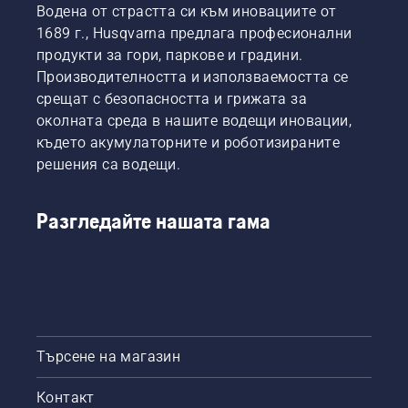
Водена от страстта си към иновациите от
Има два
шината
извършвате
Те са
начина
1689 г., Husqvarna предлага професионални
без
сами.
нашият
за
триене.
екип за
продукти за гори, паркове и градини.
източване
Това
помощ.
Производителността и използваемостта се
на
удължава
Те са и
срещат с безопасността и грижата за
маслото,
експлоатационния
нашите
околната среда в нашите водещи иновации,
и двата
живот
най-
са
където акумулаторните и роботизираните
на
взискателни
показани
шината
потребители
решения са водещи.
в това
и на
видео.
веригата.
Следвайте
Разгледайте нашата гама
инструкциите
в този
кратък
видеоклип,
за да
научите
как да
Търсене на магазин
проверите
дали
Контакт
системата