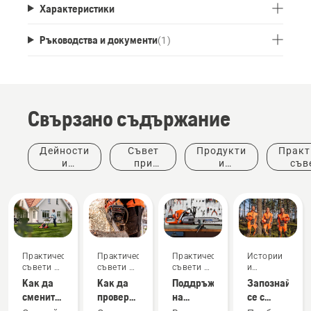
Характеристики
Ръководства и документи
(
1
)
Свързано съдържание
Дейности
Съвет
Продукти
Практ
и
при
и
съв
събития
покупка
иновации
ръков
Практически
Практически
Практически
Истории
съвети и
съвети и
съвети и
и
ръководства
ръководства
ръководства
вдъхновение
Как да
Как да
Поддръжка
Запознайте
смените
проверите
на
се с
маслото
дали
режещото
екипа за