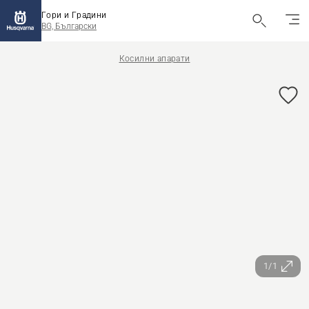
Гори и Градини
BG, Български
Косилни апарати
1/1