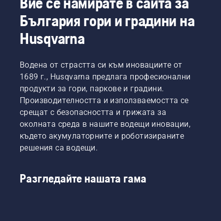
Вие се намирате в сайта за
зависимост
предстоящата
България гори и градини на
от
работа
задачата.
или за
Husqvarna
Монтирането
новите
на
задачи
платформата
за
Водена от страстта си към иновациите от
за
сезона.
рязане
1689 г., Husqvarna предлага професионални
или
продукти за гори, паркове и градини.
приставката
Производителността и използваемостта се
към
срещат с безопасността и грижата за
косачката
околната среда в нашите водещи иновации,
се
извършва
където акумулаторните и роботизираните
лесно и
решения са водещи.
отнема
само
минути.
Разгледайте нашата гама
Предупреждение!
Носете
защитни
очила