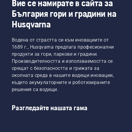
Вие се намирате в сайта за
апарати. Изберете 
професионалните косачки 
България гори и градини на
за трева
 заради тяхната изключителна 
здравина и мощност. Разгледайте нашето 
Husqvarna
ръководство за купуване на косачки за 
трева
, за да намерите най-доброто решение 
Водена от страстта си към иновациите от
за Вашите нужди.
1689 г., Husqvarna предлага професионални
продукти за гори, паркове и градини.
Производителността и използваемостта се
срещат с безопасността и грижата за
околната среда в нашите водещи иновации,
където акумулаторните и роботизираните
решения са водещи.
Разгледайте нашата гама