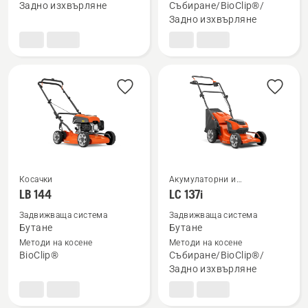
LC 142i
LC 142iS
Задно изхвърляне
Събиране/BioClip®/
Задно изхвърляне
Косачки
Акумулаторни и
електрически косачки за
Вижте
Вижте
LB 144
LC 137i
трева
повече
повече
Задвижваща система
Задвижваща система
подробности
подробности
Бутане
Бутане
за
за
Методи на косене
Методи на косене
BioClip®
Събиране/BioClip®/
LB 144
LC 137i
Задно изхвърляне