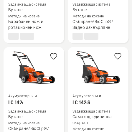
повече
повече
Задвижваща система
Задвижваща система
подробности
подробности
Бутане
Бутане
за
за
Методи на косене
Методи на косене
Барабанен нож и
Събиране/BioClip®/
NovoLette
LC 141C
ротационен нож
Задно изхвърляне
Silent
540
Акумулаторни и
Акумулаторни и
електрически косачки за
електрически косачки за
LC 142i
LC 142iS
Вижте
Вижте
трева
трева
повече
повече
Задвижваща система
Задвижваща система
Бутане
Самоход, единична
подробности
подробности
скорост
Методи на косене
за
за
Събиране/BioClip®/
Методи на косене