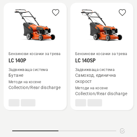
Бензинови косачки за трева
Бензинови косачки за трева
Вижте
Вижте
LC 140P
LC 140SP
повече
повече
Задвижваща система
Задвижваща система
подробности
подробности
Бутане
Самоход, единична
за
за
скорост
Методи на косене
Collection/Rear discharge
Методи на косене
LC 140P
LC 140SP
Collection/Rear discharge