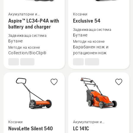
Акумулаторни и
Косачки
електрически косачки за
Вижте
Вижте
Aspire™ LC34-P4A with
Exclusive 54
трева
battery and charger
повече
повече
Задвижваща система
подробности
подробности
Бутане
Задвижваща система
за
за
Бутане
Методи на косене
Барабанен нож и
Методи на косене
Aspire™
Exclusive
Collection/BioClip®
ротационен нож
LC34-
54
P4A
with
battery
and
charger
Косачки
Акумулаторни и
електрически косачки за
Вижте
Вижте
NovoLette Silent 540
LC 141C
трева