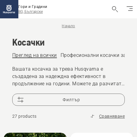
Гори и Градини
BG, Български
Начало
Косачки
Преглед на всички
Професионални косачки за тре
Вашата косачка за трева Husqvarna е
създадена за надеждна ефективност в
продължение на години. Можете да разчитате
на предлагане в продължение на повече от 10
години на части за косачки за трева и 25 000
Филтър
търговци по целия свят, ако се нуждаете от
помощ
27 products
Сравняване
All