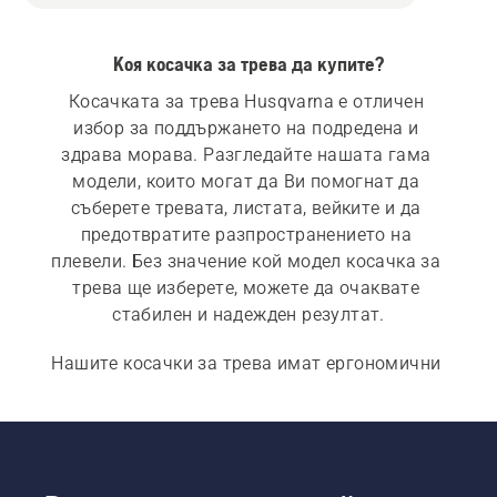
Коя косачка за трева да купите?
Косачката за трева Husqvarna е отличен 
избор за поддържането на подредена и 
здрава морава. Разгледайте нашата гама 
модели, които могат да Ви помогнат да 
съберете тревата, листата, вейките и да 
предотвратите разпространението на 
плевели. Без значение кой модел косачка за 
трева ще изберете, можете да очаквате 
стабилен и надежден резултат.
Нашите косачки за трева имат ергономични 
решения с интуитивни органи за управление и 
регулируеми и сгъваеми ръкохватки. Нашите 
акумулаторни електрически
 и 
бензинови 
косачки за трева
 са оборудвани с надеждни 
източници на енергия и издръжливи режещи 