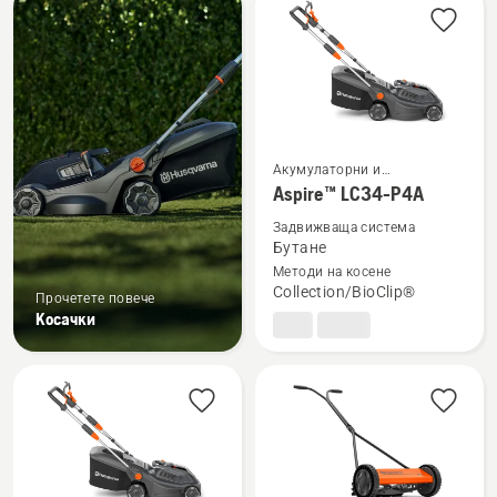
products
Акумулаторни и
Вижте
електрически косачки за
Aspire™ LC34-P4A
повече
трева
Задвижваща система
подробности
Бутане
за
Методи на косене
Aspire™
Collection/BioClip®
Прочетете повече
LC34-
Косачки
P4A