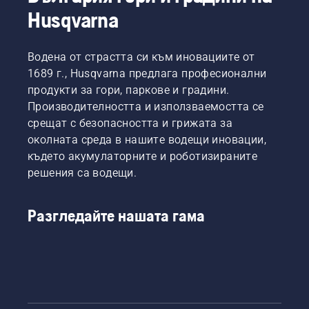
Вашата
Husqvarna
морава,
нали?
Но
Водена от страстта си към иновациите от
какво
1689 г., Husqvarna предлага професионални
ще
продукти за гори, паркове и градини.
стане,
Производителността и използваемостта се
ако
зони
срещат с безопасността и грижата за
със
околната среда в нашите водещи иновации,
суха,
където акумулаторните и роботизираните
кафява
решения са водещи.
увредена
трева и
плевели
Разгледайте нашата гама
развалят
удоволствието?
Няма
място
за
безпокойство.
Предлагаме