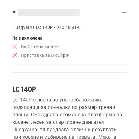
Husqvarna LC 140P - 970 48 81‑01
Не е включено
BioClip® комплект
Приставка за BioClip®
LC 140P
LC 140P е лесна за употреба косачка,
подходяща за по-малки по размер тревни
площи. Със здрава стоманена платформа за
косене, лесен за стартиране двигател
Husqvarna, тя предлага отлични резултати
при косене и събиране на тревата. Меката