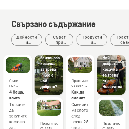
Свързано съдържание
Дейности
Съвет
Продукти
Практ
Съвет
и
при
и
съв
Електрическа
при
събития
покупка
иновации
ръков
или
покупка
бензинова
Най-
косачка
добрата
за трева
косачка
– Кое е
за трева
най-
от
Съвет
Практически
при
съвети и
доброто?
Husqvarna
покупка
ръководства
4 Неща,
Как да
които
смените
трябва
маслото
Търсите
Сменяйте
да имате
на
да
маслото
предвид
Вашата
закупите
след
при
косачка
косачка
всеки 25
Практически
Практически
закупуване
Husqvarna
за
часа
съвети и
съвети и