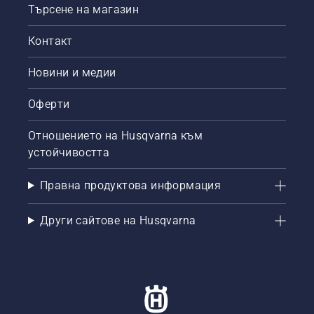
Ви
Търсене на магазин
ръководство
стъпка
Контакт
по
стъпка
Новини и медии
за това
как да
Оферти
възстановите
увредена
морава.
Отношението на Husqvarna към
устойчивостта
Правна продуктова информация
Други сайтове на Husqvarna