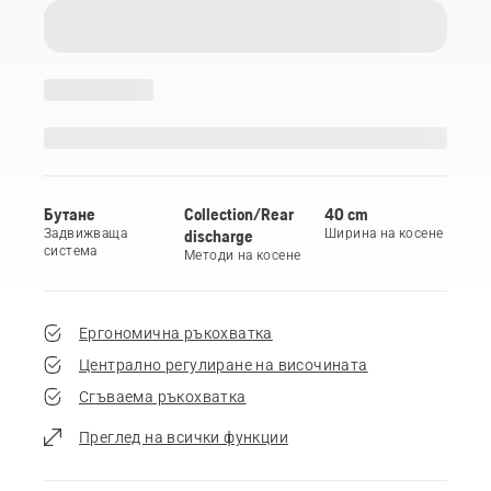
Бутане
Collection/Rear
40 cm
Задвижваща
discharge
Ширина на косене
система
Методи на косене
Ергономична ръкохватка
Централно регулиране на височината
Сгъваема ръкохватка
Преглед на всички функции