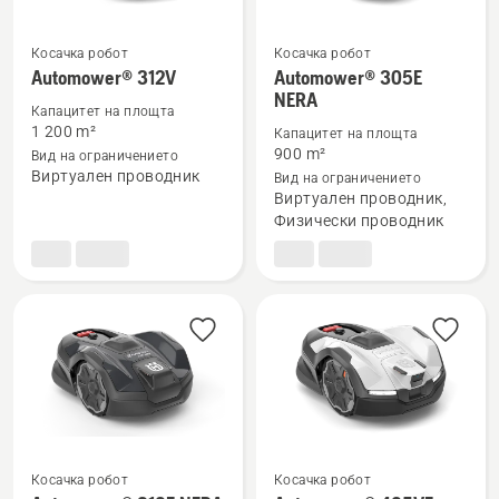
Косачка робот
Косачка робот
Automower® 312V
Automower® 305E
Вижте
Вижте
NERA
повече
повече
Капацитет на площта
1 200 m²
Капацитет на площта
подробности
подробности
900 m²
Вид на ограничението
за
за
Виртуален проводник
Вид на ограничението
Automower®
Automower®
Виртуален проводник,
312V
305E
Физически проводник
NERA
Косачка робот
Косачка робот