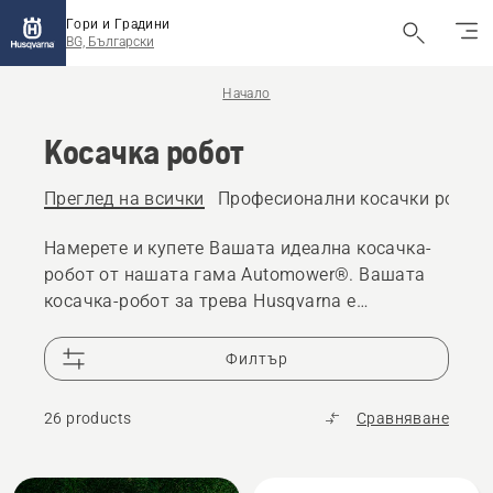
Гори и Градини
BG, Български
Начало
Косачка робот
Преглед на всички
Професионални косачки робот
Намерете и купете Вашата идеална косачка-
робот от нашата гама Automower®. Вашата
косачка-робот за трева Husqvarna е
създадена за надеждна ефективност в
продължение на години. Можете да разчитате
Филтър
на предлагане в продължение на повече от 10
години на части за косачки-роботи за трева и
26 products
Сравняване
25 000 търговци по целия свят, ако се
нуждаете от помощ.
All