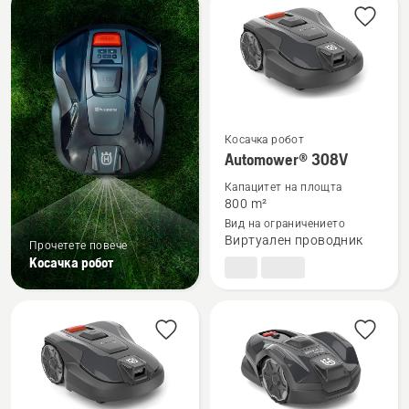
products
Косачка робот
Вижте
Automower® 308V
повече
Капацитет на площта
подробности
800 m²
за
Вид на ограничението
Automower®
Виртуален проводник
Прочетете повече
308V
Косачка робот