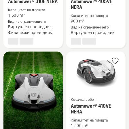
Вижте
Вижте
Automower® 310E NERA
Automower® 405VE
NERA
повече
повече
Капацитет на площта
подробности
подробности
1 500 m²
Капацитет на площта
за
за
900 m²
Вид на ограничението
Виртуален проводник,
Вид на ограничението
Automower®
Automower®
Физически проводник
Виртуален проводник
310E
405VE
NERA
NERA
Косачка робот
Вижте
Automower® 410VE
NERA
повече
подробности
Капацитет на площта
за
1 500 m²