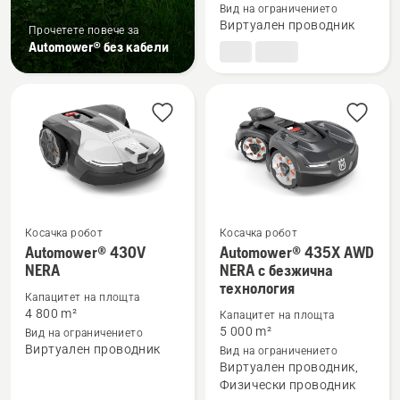
Вид на ограничението
Automower®
Виртуален проводник
Прочетете повече за
410VE
Automower® без кабели
NERA
Косачка робот
Косачка робот
Automower® 430V
Automower® 435X AWD
Вижте
Вижте
NERA
NERA с безжична
технология
повече
повече
Капацитет на площта
подробности
подробности
4 800 m²
Капацитет на площта
за
за
5 000 m²
Вид на ограничението
Виртуален проводник
Вид на ограничението
Automower®
Automower®
Виртуален проводник,
430V
435X
Физически проводник
NERA
AWD