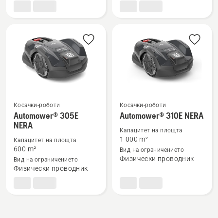
NERA
с
безжична
технология
Косачки-роботи
Косачки-роботи
Вижте
Вижте
Automower® 305E
Automower® 310E NERA
NERA
повече
повече
Капацитет на площта
подробности
подробности
1 000 m²
Капацитет на площта
за
за
600 m²
Вид на ограничението
Физически проводник
Вид на ограничението
Automower®
Automower®
Физически проводник
305E
310E
NERA
NERA