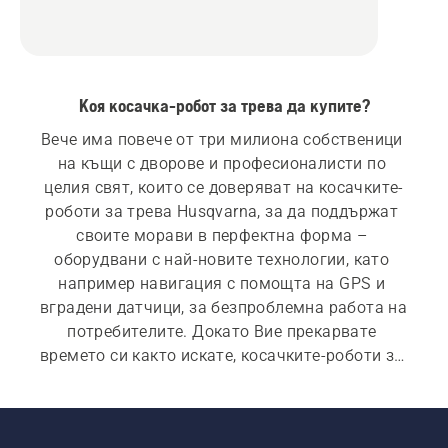
Коя косачка-робот за трева да купите?
Вече има повече от три милиона собственици 
на къщи с дворове и професионалисти по 
целия свят, които се доверяват на косачките-
роботи за трева Husqvarna, за да поддържат 
своите морави в перфектна форма – 
оборудвани с най-новите технологии, като 
например навигация с помощта на GPS и 
вградени датчици, за безпроблемна работа на 
потребителите. Докато Вие прекарвате 
времето си както искате, косачките-роботи за 
трева Husqvarna тихо и самостоятелно 
вършат тежката работа с несравнима 
ефективност. С приложението Automower® 