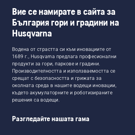
Connect Вашата косачка-робот за трева е 
готова за свързване към Вашия смартфон и 
Вие се намирате в сайта за
интегриране в системата за интелигентен 
България гори и градини на
дом. Гласовият контрол Ви позволява да 
подсигурите, че моравата Ви ще остане 
Husqvarna
здрава и добре поддържана с една команда. 
Открийте нашата обширна продуктова гама – 
Водена от страстта си към иновациите от
винаги има косачка-робот за трева 
1689 г., Husqvarna предлага професионални
Husqvarna, която да отговаря на Вашата 
продукти за гори, паркове и градини.
специфична морава и нужди.
Производителността и използваемостта се
срещат с безопасността и грижата за
околната среда в нашите водещи иновации,
където акумулаторните и роботизираните
решения са водещи.
Разгледайте нашата гама