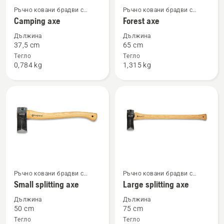
Вижте
Вижте
Ръчно ковани брадви с
Ръчно ковани брадви с
повече
повече
дървена ръкохватка
дървена ръкохватка
Camping axe
Forest axe
подробности
подробности
Дължина
Дължина
за
за
37,5 cm
65 cm
Camping
Forest
Тегло
Тегло
0,784 kg
1,315 kg
axe
axe
Вижте
Вижте
Ръчно ковани брадви с
Ръчно ковани брадви с
повече
повече
дървена ръкохватка
дървена ръкохватка
Small splitting axe
Large splitting axe
подробности
подробности
Дължина
Дължина
за
за
50 cm
75 cm
Small
Large
Тегло
Тегло