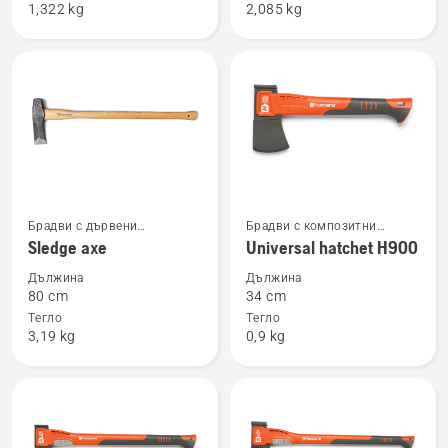
1,322 kg
2,085 kg
splitting
splitting
axe
axe
Вижте
Вижте
Брадви с дървени
Брадви с композитни
повече
повече
ръкохватки
ръкохватки
Sledge axe
Universal hatchet H900
подробности
подробности
Дължина
Дължина
за
за
80 cm
34 cm
Sledge
Universal
Тегло
Тегло
3,19 kg
0,9 kg
axe
hatchet
H900