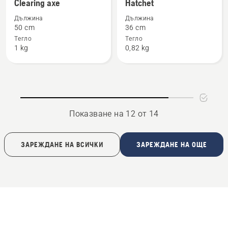
повече
повече
ръкохватки
ръкохватки
Clearing axe
Hatchet
подробности
подробности
Дължина
Дължина
за
за
50 cm
36 cm
Clearing
Hatchet
Тегло
Тегло
1 kg
0,82 kg
axe
Показване на 12 от 14
ЗАРЕЖДАНЕ НА ВСИЧКИ
ЗАРЕЖДАНЕ НА ОЩЕ