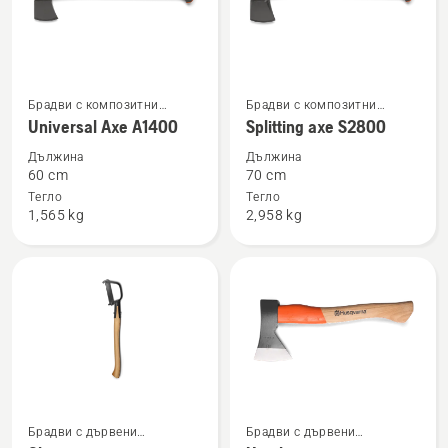
Вижте
Вижте
Брадви с композитни
Брадви с композитни
повече
повече
ръкохватки
ръкохватки
Universal Axe A1400
Splitting axe S2800
подробности
подробности
Дължина
Дължина
за
за
60 cm
70 cm
Universal
Splitting
Тегло
Тегло
1,565 kg
2,958 kg
Axe
axe
A1400
S2800
Вижте
Вижте
Брадви с дървени
Брадви с дървени