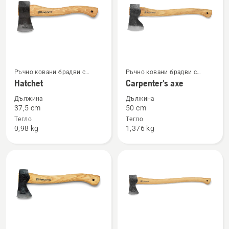
products
Вижте
Вижте
Ръчно ковани брадви с
Ръчно ковани брадви с
повече
повече
дървена ръкохватка
дървена ръкохватка
Hatchet
Carpenter's axe
подробности
подробности
Дължина
Дължина
за
за
37,5 cm
50 cm
Hatchet
Carpenter's
Тегло
Тегло
0,98 kg
1,376 kg
axe