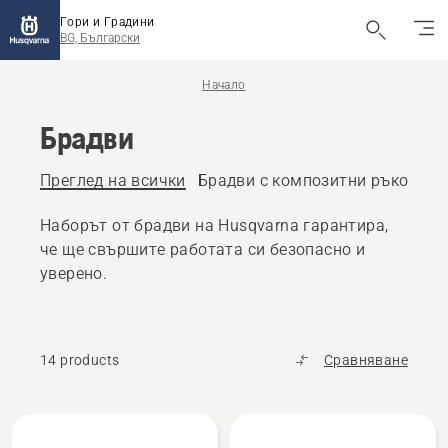
Гори и Градини
BG, Български
Начало
Брадви
Преглед на всички
Брадви с композитни ръкохват
Наборът от брадви на Husqvarna гарантира,
че ще свършите работата си безопасно и
уверено.
14 products
Сравняване
All