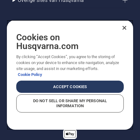
Overige sites van Husqvarna
Cookies on
Husqvarna.com
By clicking “Accept Cookies”, you agree to the storing of
cookies on your device to enhance site navigation, analyze
© Husqvarna AB (publ). Alle rechten voorbehouden. De
site usage, and assist in our marketing efforts.
getoonde prijzen zijn consumentenadviesprijzen. Alle
Cookie Policy
vermelde prijzen zijn adviesverkoopprijzen (incl. BTW),
tenzij het product beschikbaar is voor directe aankoop.
ACCEPT COOKIES
Cookiebeleid
Gebruiksvoorwaarden
Privacyverklaring
Imprint
Meld vermoedelijke schendingen
DO NOT SELL OR SHARE MY PERSONAL
INFORMATION