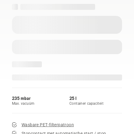
235 mbar
25 l
Max. vacuüm
Container capaciteit
Wasbare PET-filterpatroon
Stopcontact met automatische start / stop