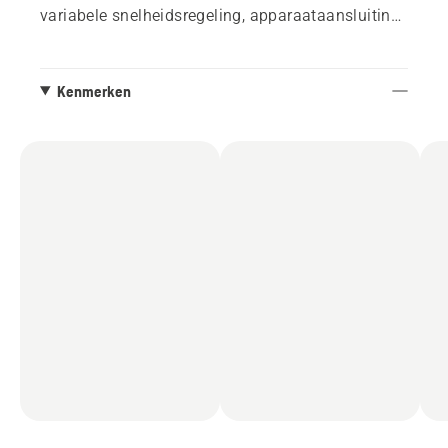
variabele snelheidsregeling, apparaataansluiting
en elektrisch gereedschapadapter. De WDC 325L
voldoet aan de eisen van stofklasse L, waarbij
niet meer dan 1% geëxtraheerd stof uit het filter
Kenmerken
mag komen.