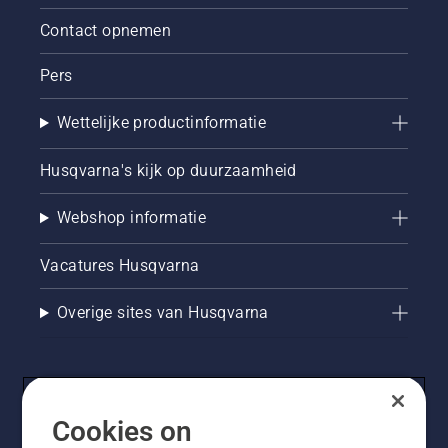
optimale
toestand
Contact opnemen
verkeert
wanneer
Pers
het weer
warmer
Wettelijke productinformatie
wordt.
Samen
met
Husqvarna's kijk op duurzaamheid
Simeon
Liljenberg,
Webshop informatie
hoofd
terreinverzorging
in het
Vacatures Husqvarna
nationale
voetbalstadium
Overige sites van Husqvarna
van
Zweden,
Friends
Arena,
presenteren
we de
Cookies on
beste