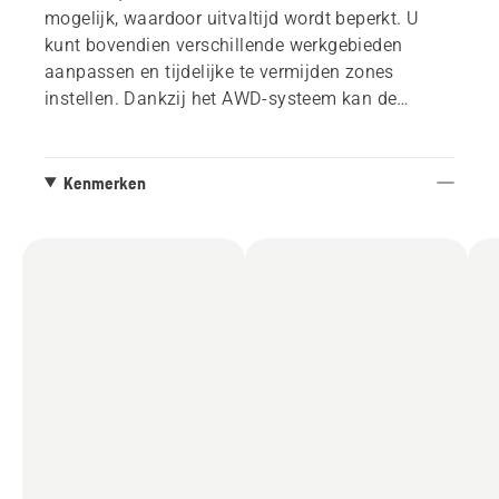
mogelijk, waardoor uitvaltijd wordt beperkt. U
kunt bovendien verschillende werkgebieden
aanpassen en tijdelijke te vermijden zones
instellen. Dankzij het AWD-systeem kan de
maaier obstakels, zwaar terrein en hellingen tot
70% (oftewel 35˚) efficiënt aan. Het systeem is
aangepast voor bedrijfs- en gemeenteterreinen en
Kenmerken
maakt eenvoudige interactie en toezicht via
Husqvarna Fleet Services™ mogelijk.
Satellietcorrectiegegevens kunnen zonder extra
kosten via de Husqvarna Cloud worden
ontvangen, mits een constante internetverbinding
via een mobiel netwerk aanwezig is. Als de
dekking van een mobiel netwerk beperkt is of als
de hoogst mogelijke nauwkeurigheid vereist is,
wordt het gebruik van een EPOS® RS5- of
EPOS® RS 4G-referentiestation aanbevolen.