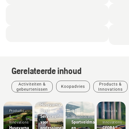
Gerelateerde inhoud
Activiteiten &
Products &
Koopadvies
Products
gebeurtenissen
Innovations
&
Innovations
Husqvarna
Fleet
Products
Products
Services™
&
Sportclubs
&
voor
Sportveldmaaiers
Innovations
Innovations
Husqvarna
professionele
en
CEORA®