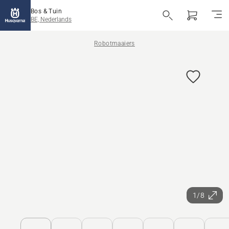
Bos & Tuin
BE, Nederlands
Robotmaaiers
1/8