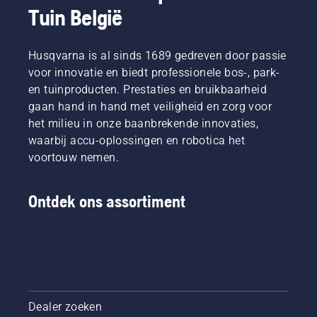
een
hele
elimineren
Tuin België
de beste
verzorger
wereld
die tot
prof in
van
worden
nog
de
groene
gemeten
duurder
Husqvarna is al sinds 1689 gedreven door passie
branche
gebieden
om te
en
op om
voor innovatie en biedt professionele bos-, park-
betekent
worden
tijdrovender
die
en tuinproducten. Prestaties en bruikbaarheid
denken
goedgekeurd
extra
vraag te
gaan hand in hand met veiligheid en zorg voor
aan
voor
werk
beantwoorden.
koudere
kampioenschappen.
kunnen
het milieu in onze baanbrekende innovaties,
dagen
leiden.
waarbij accu-oplossingen en robotica het
ook
De vraag
voortouw nemen.
denken
is:
aan de
bewateren
beste
we over
Ontdek ons assortiment
bescherming
het
van het
algemeen
gazon,
te veel?
zodat
het de
winterkou
doorstaat
en in
Dealer zoeken