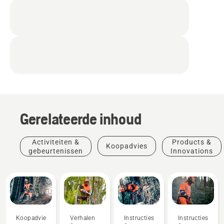
Gerelateerde inhoud
Activiteiten &
Products &
Koopadvies
gebeurtenissen
Innovations
Koopadvies
Verhalen
Products
Instructies's
Instructies's