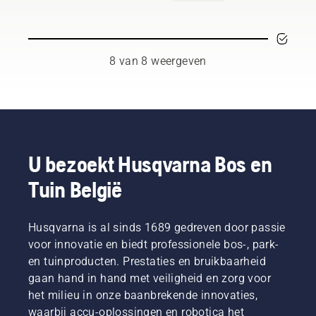
snoeien,
het
taak die
tot de
het
veiligheid
voorkomt
beste
voor u
beschermend
meest
als u met
u
zijn in
ligt.
laag,
veelzijdige
een
ongewenste
hun
waardoor
gereedschap.
motorkettingzaag
groei en
land. Zij
deze
In deze
8 van 8 weergeven
werkt.
bevordert
zijn ons
minder
gebruikershandleiding
u nieuwe
H-team.
goed
vindt u
groei.
En ze
werkt.
een
Maar
zijn onze
aantal
welke
meest
tips om
takken
veeleisende
veilig en
moet u
gebruikers.
U bezoekt Husqvarna Bos en
doelmatig
snoeien?
met uw
Tuin België
Wanneer
Husqvarna-
moet u
bosmaaier
dat doen
te
Husqvarna is al sinds 1689 gedreven door passie
en welk
werken.
gereedschap
voor innovatie en biedt professionele bos-, park-
hebt u
en tuinproducten. Prestaties en bruikbaarheid
nodig?
gaan hand in hand met veiligheid en zorg voor
Om u te
het milieu in onze baanbrekende innovaties,
helpen
waarbij accu-oplossingen en robotica het
bij het