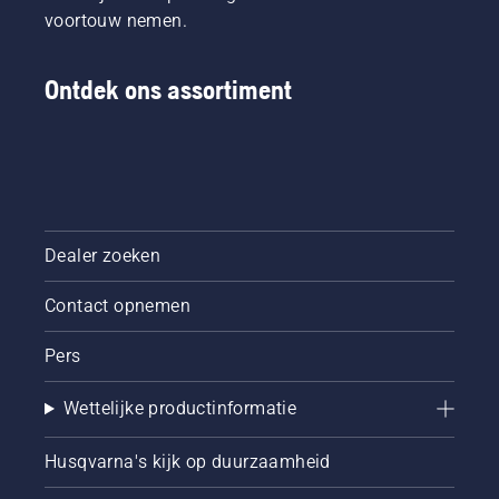
navigeren
voortouw nemen.
van de
mogelijkheden
hebben
Ontdek ons assortiment
we deze
simpele
handleiding
over
bomen
snoeien
samengesteld.
Dealer zoeken
Contact opnemen
Pers
Wettelijke productinformatie
Husqvarna's kijk op duurzaamheid