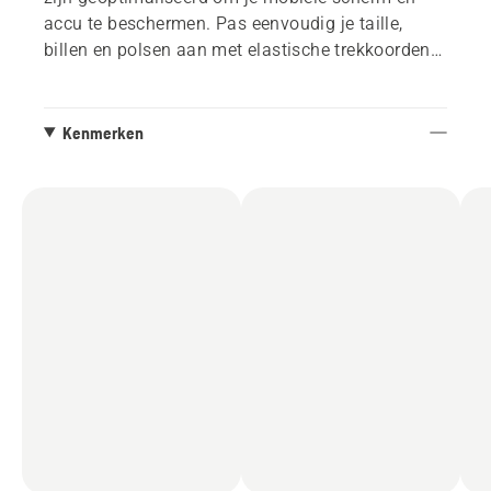
accu te beschermen. Pas eenvoudig je taille,
billen en polsen aan met elastische trekkoorden
en klittenbandriemen. De signalisatiejas is
goedgekeurd volgens EN ISO 20471 klasse 3.
Kenmerken