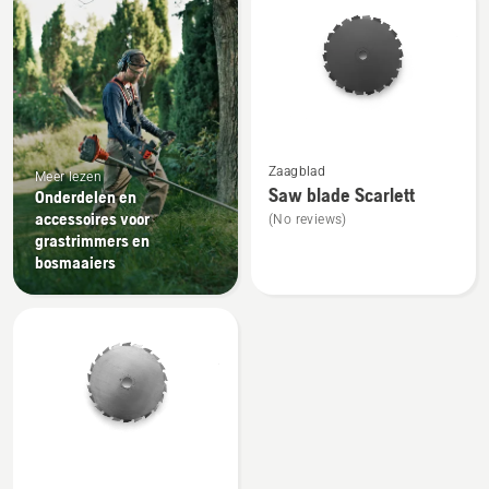
producten
Bekijk
Zaagblad
meer
Meer lezen
Saw blade Scarlett
Onderdelen en
details
accessoires voor
(No reviews)
over
grastrimmers en
Saw
bosmaaiers
blade
Scarlett
Bekijk