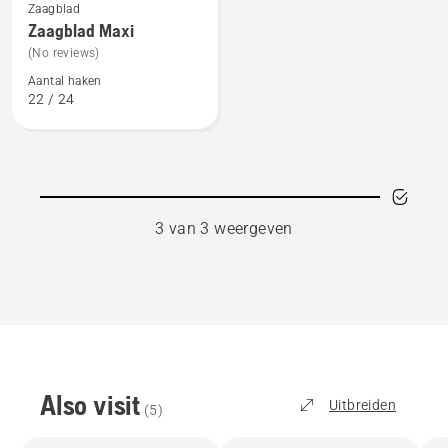
Zaagblad
meer
Zaagblad Maxi
details
(No reviews)
over
Aantal haken
Zaagblad
22 / 24
Maxi
3 van 3 weergeven
Also visit
Uitbreiden
(
5
)