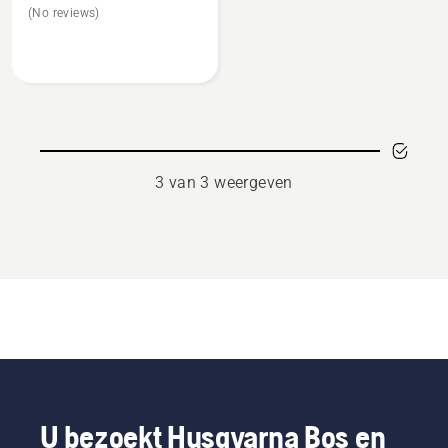
(No reviews)
over
Sensor
key
3 van 3 weergeven
U bezoekt Husqvarna Bos en