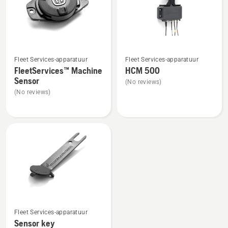
Bekijk
Bekijk
Fleet Services-apparatuur
Fleet Services-apparatuur
meer
meer
FleetServices™ Machine
HCM 500
details
details
Sensor
(No reviews)
over
over
(No reviews)
FleetServices™
HCM 500
Machine
Sensor
Bekijk
Fleet Services-apparatuur
meer
Sensor key
details