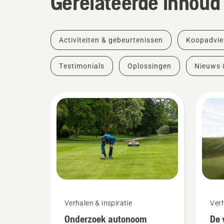
Gerelateerde inhoud
Activiteiten & gebeurtenissen
Koopadvie
Testimonials
Oplossingen
Nieuws 
Verhalen & inspiratie
Verh
Onderzoek autonoom
De 