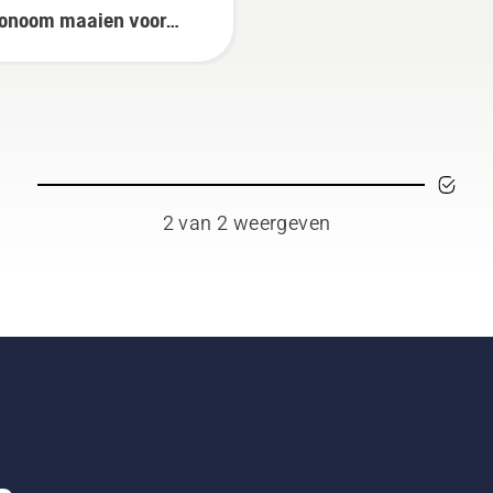
onoom maaien voor
enkeepers
2 van 2 weergeven