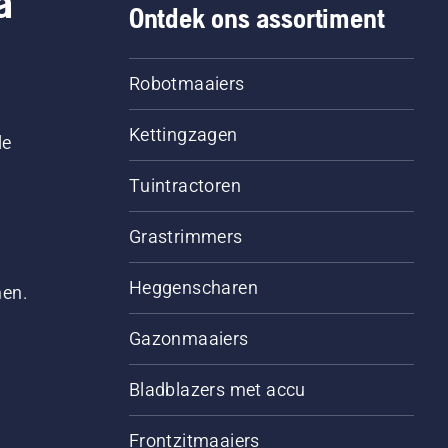
a
Ontdek ons assortiment
Robotmaaiers
Kettingzagen
le
Tuintractoren
Grastrimmers
Heggenscharen
men.
Gazonmaaiers
Bladblazers met accu
Frontzitmaaiers