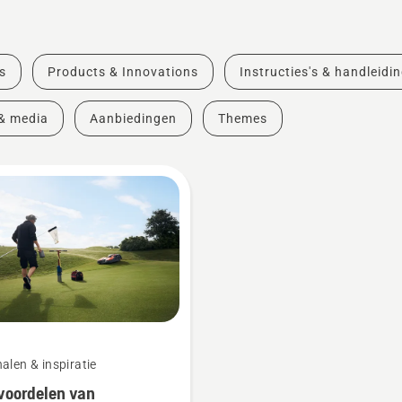
s
Products & Innovations
Instructies's & handleidi
& media
Aanbiedingen
Themes
alen & inspiratie
voordelen van