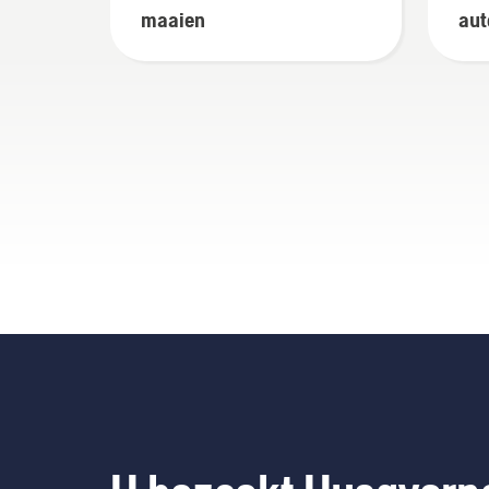
maaien
aut
gre