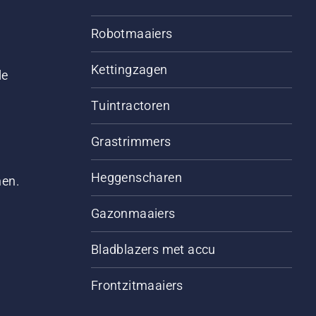
Robotmaaiers
Kettingzagen
le
Tuintractoren
Grastrimmers
Heggenscharen
men.
Gazonmaaiers
Bladblazers met accu
Frontzitmaaiers