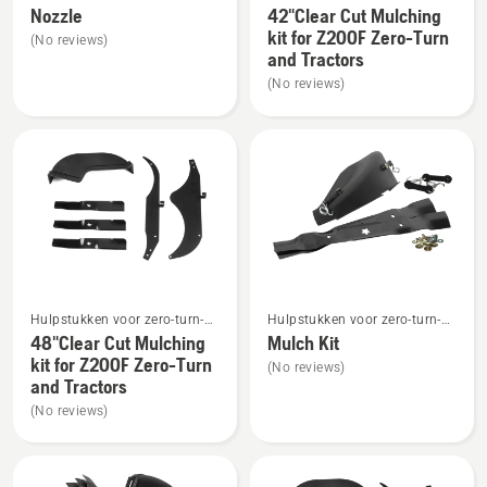
maaiers
Nozzle
42"Clear Cut Mulching
details
details
kit for Z200F Zero-Turn
(No reviews)
over
over
and Tractors
Nozzle
42"Clear
(No reviews)
Cut
Mulching
kit
for
Z200F
Zero-
Turn
and
Bekijk
Bekijk
Tractors
Hulpstukken voor zero-turn-
Hulpstukken voor zero-turn-
meer
meer
maaiers
maaiers
48"Clear Cut Mulching
Mulch Kit
details
details
kit for Z200F Zero-Turn
(No reviews)
over
over
and Tractors
48"Clear
Mulch
(No reviews)
Cut
Kit
Mulching
kit