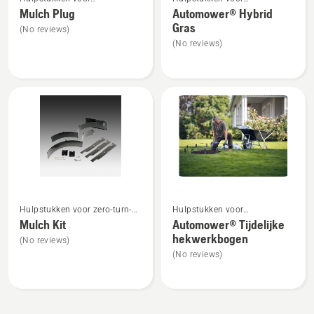
meer
meer
tuintractoren
robotmaaiers
Mulch Plug
Automower® Hybrid
details
details
Gras
(No reviews)
over
over
(No reviews)
Mulch
Automower®
Plug
Hybrid
Gras
Bekijk
Bekijk
Hulpstukken voor zero-turn-
Hulpstukken voor
meer
meer
maaiers
robotmaaiers
Mulch Kit
Automower® Tijdelijke
details
details
hekwerkbogen
(No reviews)
over
over
(No reviews)
Mulch
Automower®
Kit
Tijdelijke
hekwerkbogen