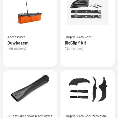
producten
Bekijk
Bekijk
Accessoires
Hulpstukken voor
meer
meer
tuintractoren
Duwbezem
BioClip® kit
details
details
(No reviews)
(No reviews)
over
over
Duwbezem
BioClip®
kit
Bekijk
Bekijk
Hulpstukken voor bladblazers
Hulpstukken voor zero-turn-
meer
meer