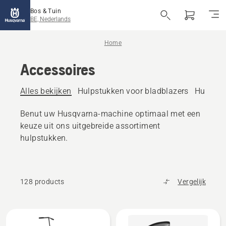
Bos & Tuin
BE, Nederlands
Home
Accessoires
Alles bekijken
Hulpstukken voor bladblazers
Hulpstu
Benut uw Husqvarna-machine optimaal met een
keuze uit ons uitgebreide assortiment
hulpstukken.
128 products
Vergelijk
Alle