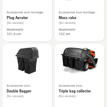
Bekijk
Bekijk
Accessoires voor montage
Accessoires voor montage
meer
meer
aan de achterzijde
aan de achterzijde
Plug Aerator
Moss rake
details
details
(No reviews)
(No reviews)
over
over
Maaibreedte
Maaibreedte
Plug
Moss
101,6 cm
102 cm
Aerator
rake
Bekijk
Bekijk
Accessoires voor
Accessoires voor
meer
meer
tuintractoren voor montage
tuintractoren voor montage
Double Bagger
Triple bag collector
details
details
aan de achterzijde
aan de achterzijde
(No reviews)
(No reviews)
over
over
Double
Triple