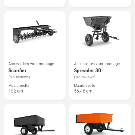
Bagger
bag
collector
Bekijk
Bekijk
Accessoires voor montage
Accessoires voor montage
meer
meer
aan de achterzijde
aan de achterzijde
Scarifier
Spreader 30
details
details
(No reviews)
(No reviews)
over
over
Maaibreedte
Maaibreedte
Scarifier
Spreader
102 cm
56,48 cm
30