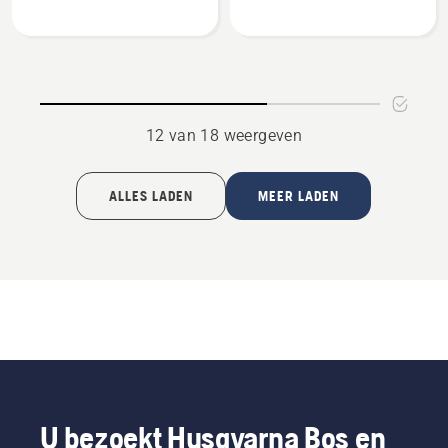
Bag
bag
Grass
collector
Catcher
12 van 18 weergeven
ALLES LADEN
MEER LADEN
U bezoekt Husqvarna Bos en