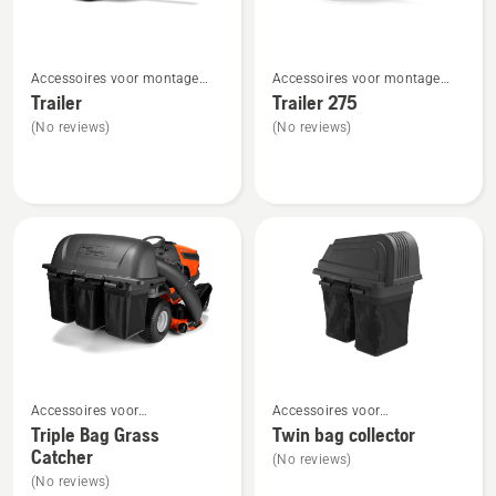
Bekijk
Bekijk
Accessoires voor montage
Accessoires voor montage
meer
meer
aan de achterzijde
aan de achterzijde
Trailer
Trailer 275
details
details
(No reviews)
(No reviews)
over
over
Trailer
Trailer
275
Bekijk
Bekijk
Accessoires voor
Accessoires voor
meer
meer
tuintractoren voor montage
tuintractoren voor montage
Triple Bag Grass
Twin bag collector
details
details
aan de achterzijde
aan de achterzijde
Catcher
(No reviews)
over
over
(No reviews)
Triple
Twin