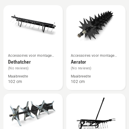
Alle
producten
Bekijk
Bekijk
Accessoires voor montage
Accessoires voor montage
meer
meer
aan de achterzijde
aan de achterzijde
Dethatcher
Aerator
details
details
(No reviews)
(No reviews)
over
over
Maaibreedte
Maaibreedte
Dethatcher
Aerator
102 cm
102 cm