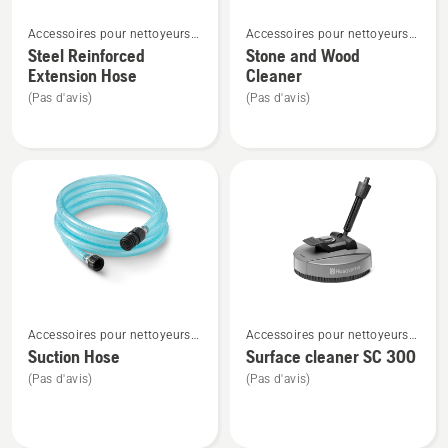
Voir
Voir
Accessoires pour nettoyeurs
Accessoires pour nettoyeurs
plus
plus
haute pression
haute pression
Steel Reinforced
Stone and Wood
de
de
Extension Hose
Cleaner
détails
détails
(Pas d'avis)
(Pas d'avis)
sur
sur
Steel
Stone
Reinforced
and
Extension
Wood
Hose
Cleaner
Voir
Voir
Accessoires pour nettoyeurs
Accessoires pour nettoyeurs
plus
plus
haute pression
haute pression
Suction Hose
Surface cleaner SC 300
de
de
(Pas d'avis)
(Pas d'avis)
détails
détails
sur
sur
Suction
Surface