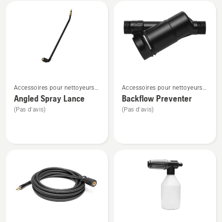
Tous
les
produits
Voir
Voir
Accessoires pour nettoyeurs
Accessoires pour nettoyeurs
plus
plus
haute pression
haute pression
Angled Spray Lance
Backflow Preventer
de
de
(Pas d'avis)
(Pas d'avis)
détails
détails
sur
sur
Angled
Backflow
Spray
Preventer
Lance