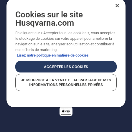
Cookies sur le site
Husqvarna.com
En cliquant sur « Accepter tous les cookies », vous acceptez
© Husqvarna AB (publ). Tous droits réservés. Les prix
le stockage de cookies sur votre appareil pour améliorer la
indiqués sont des prix de vente conseillés. Tous les prix
navigation sur le site, analyser son utilisation et contribuer à
indiqués sont des prix de vente recommandés (TVA
nos efforts de marketing.
incluse), sauf si le produit est disponible pour un achat
Lisez notre politique en matière de cookies
direct.
Politique relative aux cookies
Conditions d'utilisation
ACCEPTER LES COOKIES
Avis de confidentialité
Imprint
Signalement de violations présumées
JE M’OPPOSE À LA VENTE ET AU PARTAGE DE MES
INFORMATIONS PERSONNELLES PRIVÉES