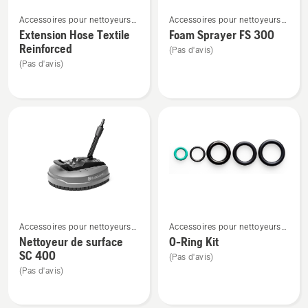
Voir
Voir
Accessoires pour nettoyeurs
Accessoires pour nettoyeurs
plus
plus
haute pression
haute pression
Extension Hose Textile
Foam Sprayer FS 300
de
de
Reinforced
(Pas d'avis)
détails
détails
(Pas d'avis)
sur
sur
Extension
Foam
Hose
Sprayer
Textile
FS 300
Reinforced
Voir
Voir
Accessoires pour nettoyeurs
Accessoires pour nettoyeurs
plus
plus
haute pression
haute pression
Nettoyeur de surface
O-Ring Kit
de
de
SC 400
(Pas d'avis)
détails
détails
(Pas d'avis)
sur
sur
Nettoyeur
O-