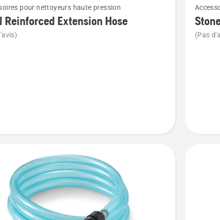
oires pour nettoyeurs haute pression
Accesso
plus
l Reinforced Extension Hose
Ston
de
'avis)
(Pas d'a
détails
sur
Stone
ced
and
ion
Wood
Cleaner