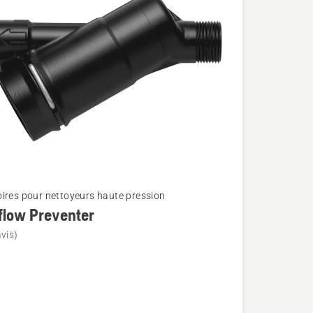
ires pour nettoyeurs haute pression
flow Preventer
vis)
w
r