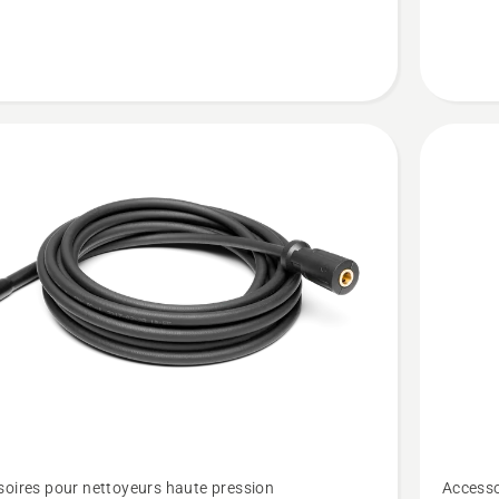
Voir
oires pour nettoyeurs haute pression
Accesso
plus