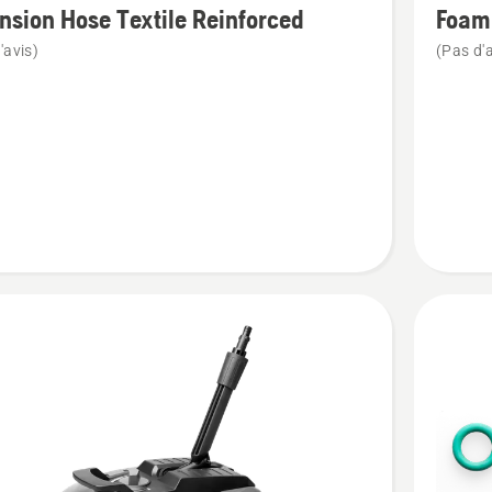
nsion Hose Textile Reinforced
Foam
de
'avis)
(Pas d'a
détails
sur
ion
Foam
Sprayer
FS 300
ced