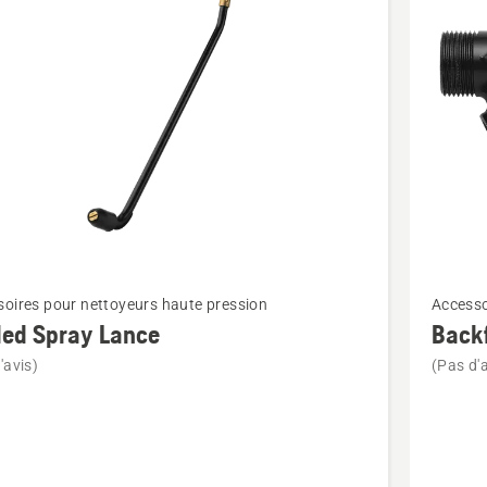
its
Voir
oires pour nettoyeurs haute pression
Accesso
plus
led Spray Lance
Back
de
'avis)
(Pas d'a
détails
sur
Backflo
Prevente