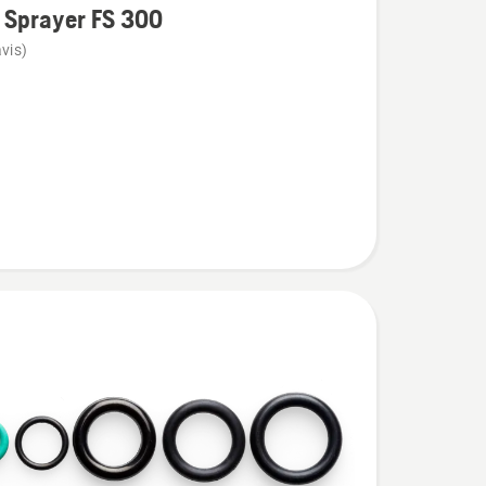
 Sprayer FS 300
vis)