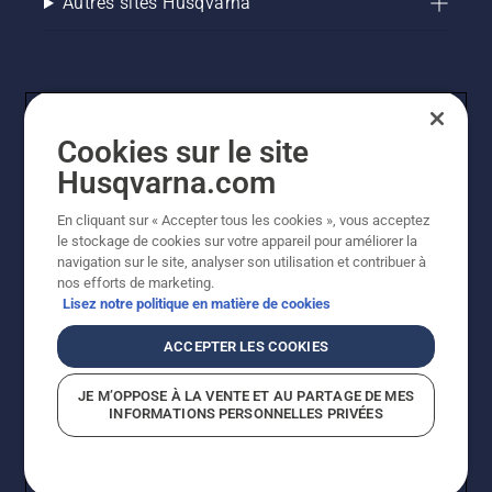
Autres sites Husqvarna
Cookies sur le site
Husqvarna.com
En cliquant sur « Accepter tous les cookies », vous acceptez
© Husqvarna AB (publ). Tous droits réservés. Les prix
le stockage de cookies sur votre appareil pour améliorer la
indiqués sont des prix de vente conseillés. Tous les prix
navigation sur le site, analyser son utilisation et contribuer à
indiqués sont des prix de vente recommandés (TVA
nos efforts de marketing.
incluse), sauf si le produit est disponible pour un achat
Lisez notre politique en matière de cookies
direct.
Politique relative aux cookies
Conditions d'utilisation
ACCEPTER LES COOKIES
Avis de confidentialité
Imprint
Signalement de violations présumées
JE M’OPPOSE À LA VENTE ET AU PARTAGE DE MES
INFORMATIONS PERSONNELLES PRIVÉES