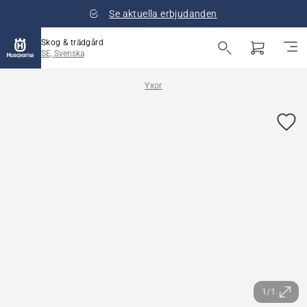
Se aktuella erbjudanden
Skog & trädgård
SE, Svenska
Yxor
1/1