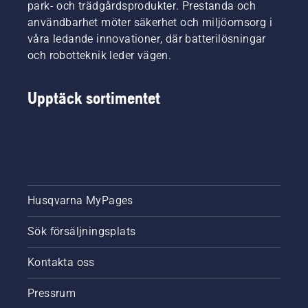
krav på
park- och trädgårdsprodukter. Prestanda och
upp
sin
användbarhet möter säkerhet och miljöomsorg i
bostäder.
utrustning.
våra ledande innovationer, där batterilösningar
Här får
och robotteknik leder vägen.
du lite
tips på
vägen
Upptäck sortimentet
som gör
det både
enklare
och
säkrare
att
hugga
ved –
Husqvarna MyPages
eller
snarare
Sök försäljningsplats
att klyva
den.
Kontakta oss
Pressrum