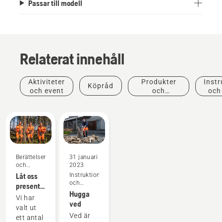
Passar till modell
Relaterat innehåll
Aktiviteter
Produkter
Instr
Köpråd
och event
och
och
innovationer
Berättelser
31 januari
och
2023
inspiration
Låt oss
Instruktioner
och
presentera
guider
Hugga
Husqvarnas
Vi har
ved
H-Team
valt ut
– våra
Ved är
ett antal