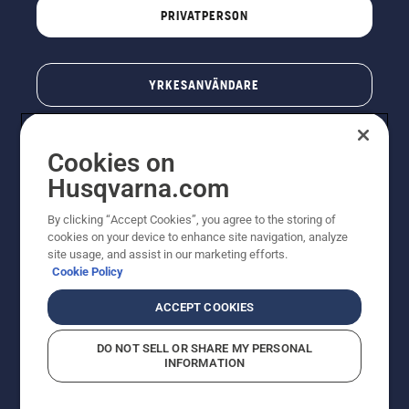
PRIVATPERSON
YRKESANVÄNDARE
Cookies on
Husqvarna.com
By clicking “Accept Cookies”, you agree to the storing of
cookies on your device to enhance site navigation, analyze
site usage, and assist in our marketing efforts.
Cookie Policy
© Husqvarna AB (publ). All rights reserved. Priserna
som visas är rekommenderade cirkapriser. Alla angivna
ACCEPT COOKIES
priser är rekommenderade försäljningspriser (inkl.
moms) om inte produkten är tillgänglig för direkt köp.
DO NOT SELL OR SHARE MY PERSONAL
Cookiepolicy
Användningsvillkor
Sekretessmeddelande
INFORMATION
Företagsinformation
Rapportera misstänkta överträdelser