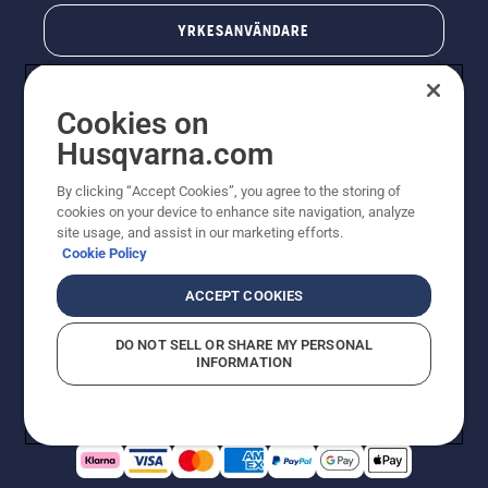
YRKESANVÄNDARE
Cookies on
Husqvarna.com
By clicking “Accept Cookies”, you agree to the storing of
cookies on your device to enhance site navigation, analyze
site usage, and assist in our marketing efforts.
Cookie Policy
© Husqvarna AB (publ). All rights reserved. Priserna
som visas är rekommenderade cirkapriser. Alla angivna
ACCEPT COOKIES
priser är rekommenderade försäljningspriser (inkl.
moms) om inte produkten är tillgänglig för direkt köp.
DO NOT SELL OR SHARE MY PERSONAL
Cookiepolicy
Användningsvillkor
Sekretessmeddelande
INFORMATION
Företagsinformation
Rapportera misstänkta överträdelser