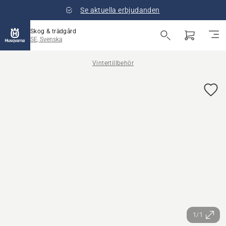
Se aktuella erbjudanden
Skog & trädgård
SE, Svenska
Vintertillbehör
1/1