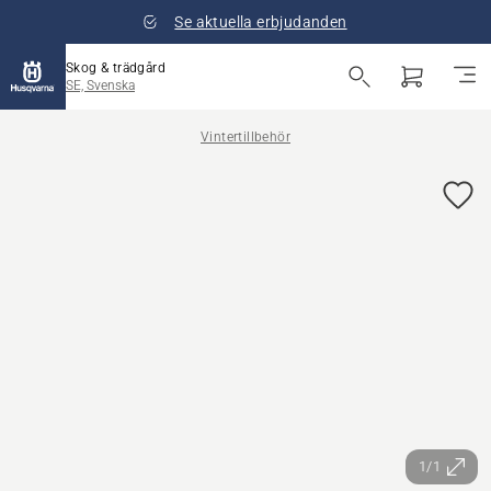
Se aktuella erbjudanden
Skog & trädgård
SE, Svenska
Vintertillbehör
1/1