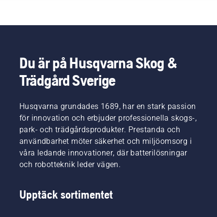
professionella
användare
inom
skog-
och
parkskötsel.
Du är på Husqvarna Skog &
Tillsammans
Trädgård Sverige
utgör de
vårt H-
team.
Och de
Husqvarna grundades 1689, har en stark passion
ställer
för innovation och erbjuder professionella skogs-,
otroligt
park- och trädgårdsprodukter. Prestanda och
höga
användbarhet möter säkerhet och miljöomsorg i
krav på
våra ledande innovationer, där batterilösningar
sin
utrustning.
och robotteknik leder vägen.
Upptäck sortimentet