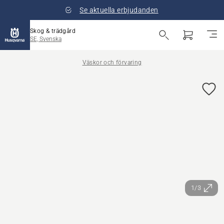
Se aktuella erbjudanden
Skog & trädgård
SE, Svenska
Väskor och förvaring
1/3