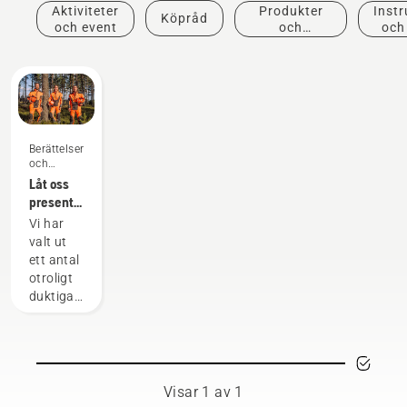
Aktiviteter
Produkter
Instr
Köpråd
och event
och
och
innovationer
Berättelser
och
inspiration
Låt oss
presentera
Husqvarnas
Vi har
H-Team
valt ut
– våra
ett antal
mest
otroligt
krävande
duktiga
användare
och
respekterade
ambassadörer
bland
världens
Visar 1 av 1
främsta