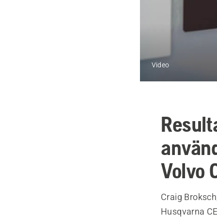
Video
Result
använd
Volvo 
Craig Broksch
Husqvarna CEO