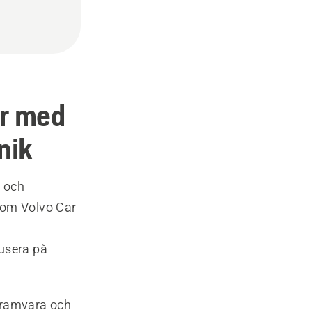
or med
nik
l och
som Volvo Car
kusera på
gramvara och