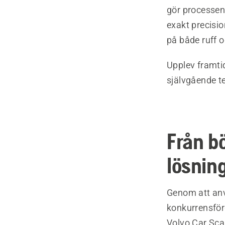
gör processen
exakt precisio
på både ruff o
Upplev framti
självgående t
Från bö
lösnin
Genom att anv
konkurrensför
Volvo Car Sca