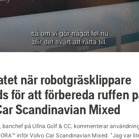
atet när robotgräsklippare
s för att förbereda ruffen 
Car Scandinavian Mixed
, banchef på Ullna Golf & CC, kommenterar användnin
RA™ inför Volvo Car Scandinavian Mixed. ”Jag var lit