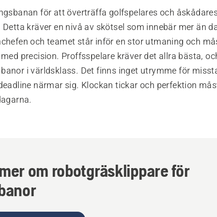
ingsbanan för att överträffa golfspelares och åskådare
 Detta kräver en nivå av skötsel som innebär mer än da
nchefen och teamet står inför en stor utmaning och må
 med precision. Proffsspelare kräver det allra bästa, o
anor i världsklass. Det finns inget utrymme för missta
 deadline närmar sig. Klockan tickar och perfektion må
dagarna.
mer om robotgräsklippare för
fbanor