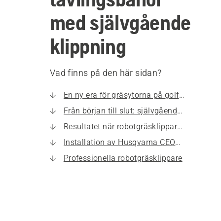
med självgående
klippning
Vad finns på den här sidan?
En ny era för gräsytorna på golftävlingar
Från början till slut: självgående lösningar sköter tävlingsbanan
Resultatet när robotgräsklippare används för att förbereda ruffen
Installation av Husqvarna CEORA™-robotgräsklippare
Professionella robotgräsklippare