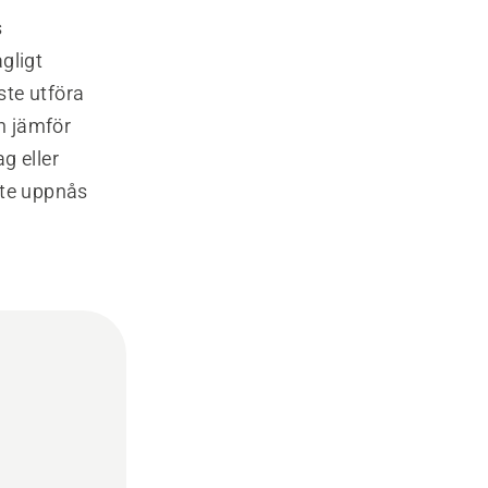
s
gligt
ste utföra
ch jämför
g eller
ste uppnås