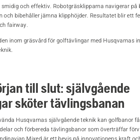
 smidig och effektiv. Robotgräsklipparna navigerar p
n och bibehåller jämna klipphöjder. Resultatet blir ett fe
ch fairway.
den inom gräsvård för golftävlingar med Husqvarnas i
eknik.
rjan till slut: självgående
gar sköter tävlingsbanan
ända Husqvarnas självgående teknik kan golfbanor få
delar och förbereda tävlingsbanor som överträffar för
ndinavian Mixed är ett bevis på innovationens kraft o