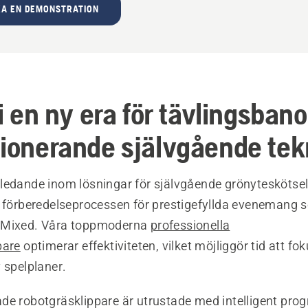
A EN DEMONSTRATION
 i en ny era för tävlingsban
tionerande självgående tek
ledande inom lösningar för självgående grönyteskötse
r förberedelseprocessen för prestigefyllda evenemang 
 Mixed. Våra toppmoderna
professionella
pare
optimerar effektiviteten, vilket möjliggör tid att fo
 spelplaner.
de robotgräsklippare är utrustade med intelligent pro