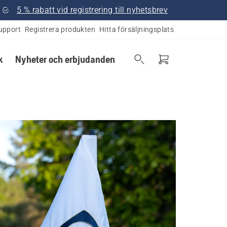
5 % rabatt vid registrering till nyhetsbrev
upport
Registrera produkten
Hitta försäljningsplats
k
Nyheter och erbjudanden