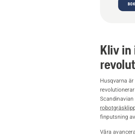
BOK
Kliv in
revolu
Husqvarna är 
revolutionera
Scandinavian
robotgräsklip
finputsning av
Våra avancera