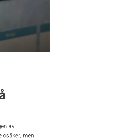
på
gen av
e osäker, men