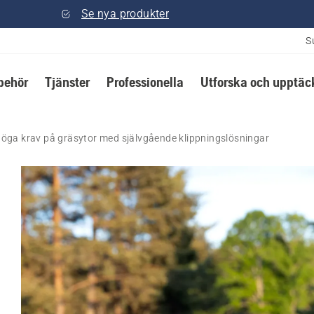
Se nya produkter
S
lbehör
Tjänster
Professionella
Utforska och upptäc
 höga krav på gräsytor med självgående klippningslösningar