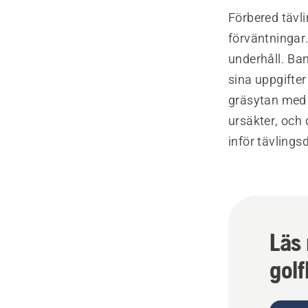
Förbered tävl
förväntningar.
underhåll. Ba
sina uppgifter
gräsytan med b
ursäkter, och
inför tävlings
Läs 
gol