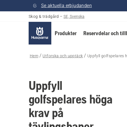
Se aktuella erbjudanden
Skog & trädgård
–
SE, Svenska
Produkter
Reservdelar och til
Hem
Utforska och upptäck
Uppfyll golfspelares
Uppfyll
golfspelares höga
krav på
tävlingsbanor