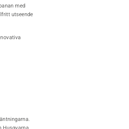
å banan med
lfritt utseende
nnovativa
väntningarna.
ch Husqvarna