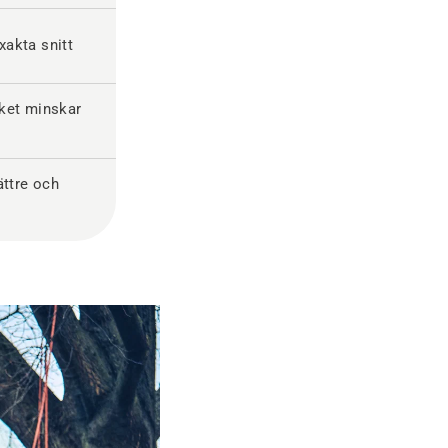
xakta snitt
ilket minskar
ättre och