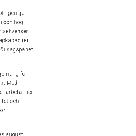
plingen ger
gi och hög
artsekvenser.
apkapacitet
för sågspånet
gagemang för
obb. Med
ter arbeta mer
litet och
hör
as augusti