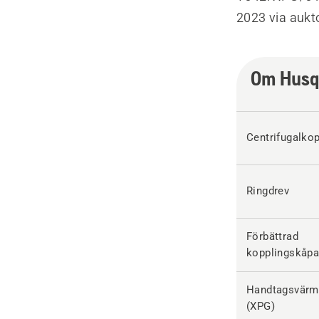
2023 via aukto
Om Husq
Centrifugalkop
Ringdrev
Förbättrad
kopplingskåp
Handtagsvärm
(XPG)