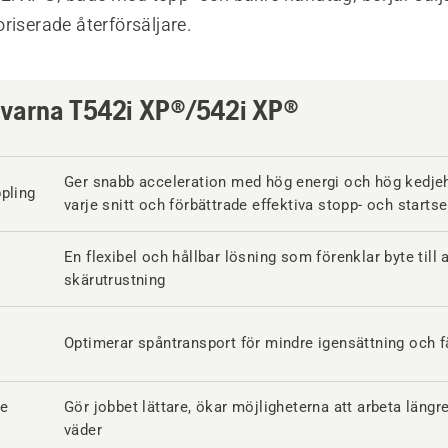
riserade återförsäljare.
varna T542i XP®/542i XP®
Ger snabb acceleration med hög energi och hög kedjeh
pling
varje snitt och förbättrade effektiva stopp- och starts
En flexibel och hållbar lösning som förenklar byte till
skärutrustning
Optimerar spåntransport för mindre igensättning och f
a
e
Gör jobbet lättare, ökar möjligheterna att arbeta längr
väder