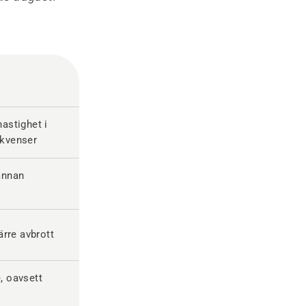
astighet i
ekvenser
 annan
ärre avbrott
e, oavsett