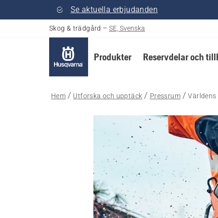
Se aktuella erbjudanden
Skog & trädgård
–
SE, Svenska
Produkter
Reservdelar och til
Hem
Utforska och upptäck
Pressrum
Världens