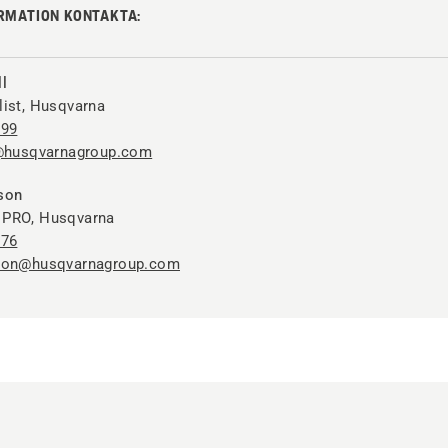
RMATION KONTAKTA:
l
list, Husqvarna
 99
l@husqvarnagroup.com
son
 PRO, Husqvarna
 76
sson@husqvarnagroup.com