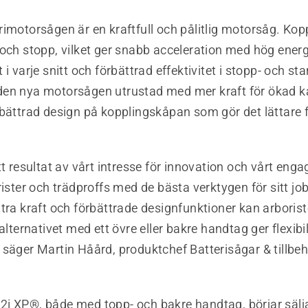
imotorsågen är en kraftfull och pålitlig motorsåg. Kop
 och stopp, vilket ger snabb acceleration med hög ener
 i varje snitt och förbättrad effektivitet i stopp- och st
en nya motorsågen utrustad med mer kraft för ökad k
rbättrad design på kopplingskåpan som gör det lättare 
tt resultat av vårt intresse för innovation och vårt en
rister och trädproffs med de bästa verktygen för sitt j
tra kraft och förbättrade designfunktioner kan arboris
 alternativet med ett övre eller bakre handtag ger flexibi
 säger Martin Håård, produktchef Batterisågar & tillbe
i XP®, både med topp- och bakre handtag, börjar sälj