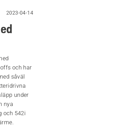
2023-04-14
med
 med
roffs och har
 med såväl
teridrivna
släpp under
n nya
g och 542i
ärme.