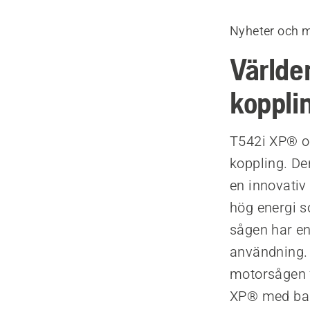
Nyheter och 
Världe
koppli
T542i XP® o
koppling. De
en innovativ
hög energi s
sågen har en
användning. 
motorsågen f
XP® med bak