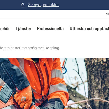
Se nya produkter
S
lbehör
Tjänster
Professionella
Utforska och upptäc
 första batterimotorsåg med koppling