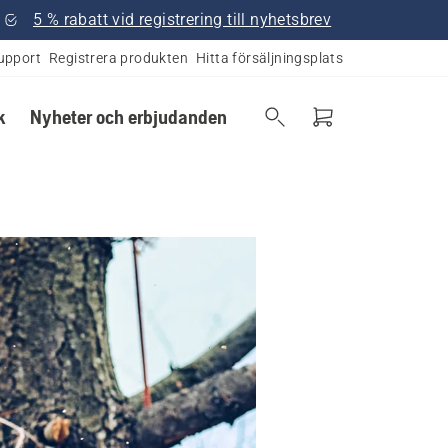
5 % rabatt vid registrering till nyhetsbrev
upport
Registrera produkten
Hitta försäljningsplats
k
Nyheter och erbjudanden