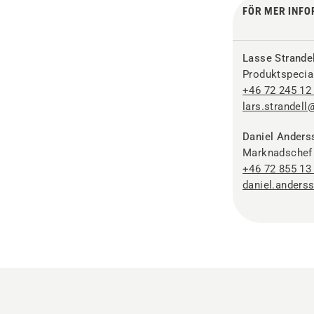
FÖR MER INFO
Lasse Strandel
Produktspecia
+46 72 245 12
lars.strandel
Daniel Anders
Marknadschef
+46 72 855 13
daniel.ander