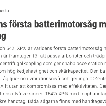
media
ns första batterimotorsåg 
ng
ch 542i XP® är världens första batterimotorsåg
n är framtagen för att passa arborister och trädp
 centrifugalkoppling som ger snabb acceleration
om hög kedjehastighet och skärkapacitet. Den bat
 låg ljud- och vibrationsnivå och ger inga CO2-ut
Allt utan att kompromissa med effektiviteten. De
inns i två versioner, T542i XP® med topphandta
re handtag. Båda sågarna finns med handtagsv