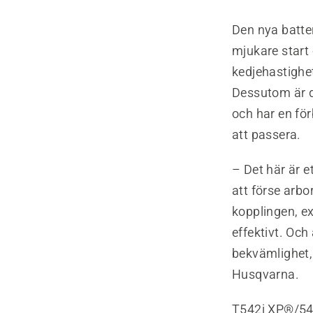
Den nya batter
mjukare start
kedjehastighet
Dessutom är d
och har en fö
att passera.
– Det här är e
att förse arbo
kopplingen, ex
effektivt. Och
bekvämlighet,
Husqvarna.
T542i XP®/542