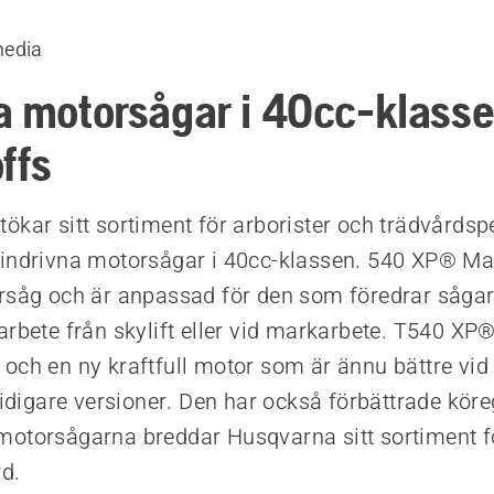
media
a motorsågar i 40cc-klasse
ffs
ökar sitt sortiment för arborister och trädvårds
indrivna motorsågar i 40cc-klassen. 540 XP® Mark
rsåg och är anpassad för den som föredrar såga
arbete från skylift eller vid markarbete. T540 XP®
och en ny kraftfull motor som är ännu bättre vid
 tidigare versioner. Den har också förbättrade kör
otorsågarna breddar Husqvarna sitt sortiment f
d.