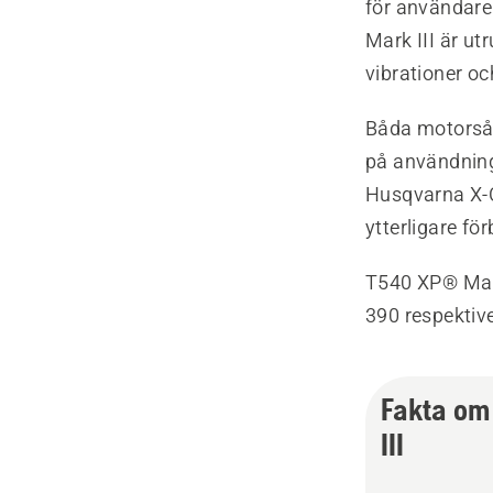
för användare
Mark III är u
vibrationer o
Båda motorsåg
på användning
Husqvarna X-
ytterligare fö
T540 XP® Mark 
390 respektive
Fakta om
III