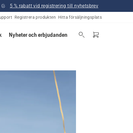
5 % rabatt vid registrering till nyhetsbrev
upport
Registrera produkten
Hitta försäljningsplats
k
Nyheter och erbjudanden