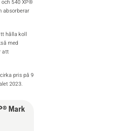
II och 540 XP®
m absorberar
tt hålla koll
ckså med
 att
cirka pris på 9
alet 2023.
P® Mark