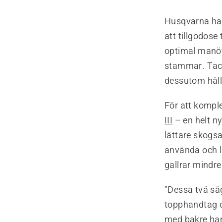
Husqvarna har
att tillgodose
optimal manöv
stammar. Tack
dessutom hålls 
För att kompl
III
– en helt n
lättare skogsa
använda och lä
gallrar mindre
”Dessa två såg
topphandtag o
med bakre han