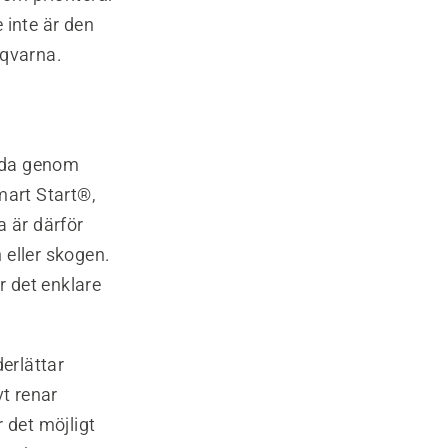
 inte är den
sqvarna.
nda genom
mart Start®,
a är därför
n eller skogen.
r det enklare
erlättar
vt renar
r det möjligt