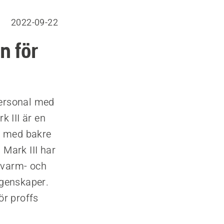
2022-09-22
n för
personal med
 III är en
r med bakre
 Mark III har
 varm- och
egenskaper.
ör proffs