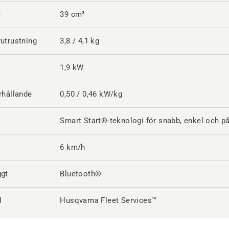
m
39 cm³
utrustning
3,8 / 4,1 kg
1,9 kW
rhållande
0,50 / 0,46 kW/kg
Smart Start®-teknologi för snabb, enkel och pål
6 km/h
ggt
Bluetooth®
l
Husqvarna Fleet Services™