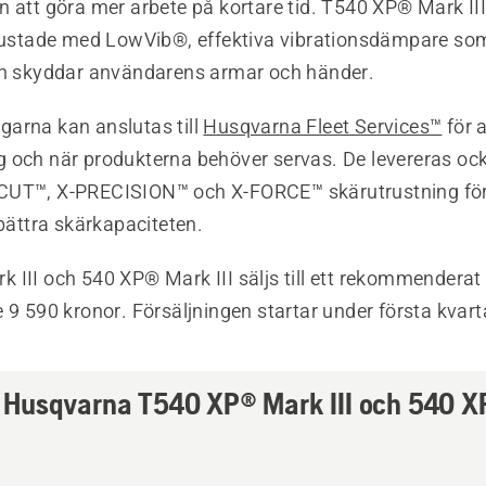
n att göra mer arbete på kortare tid. T540 XP® Mark I
trustade med LowVib®, effektiva vibrationsdämpare so
ch skyddar användarens armar och händer.
arna kan anslutas till
Husqvarna Fleet Services™
för a
 och när produkterna behöver servas. De levereras o
CUT™, X-PRECISION™ och X-FORCE™ skärutrustning för
rbättra skärkapaciteten.
III och 540 XP® Mark III säljs till ett rekommenderat 
 9 590 kronor. Försäljningen startar under första kvart
 Husqvarna T540 XP® Mark III och
540 X