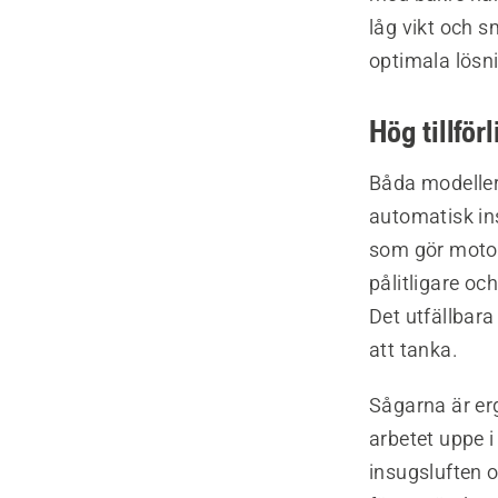
låg vikt och s
optimala lösn
Hög tillför
Båda modeller
automatisk ins
som gör motorn
pålitligare oc
Det utfällbara
att tanka.
Sågarna är er
arbetet uppe i
insugsluften oc