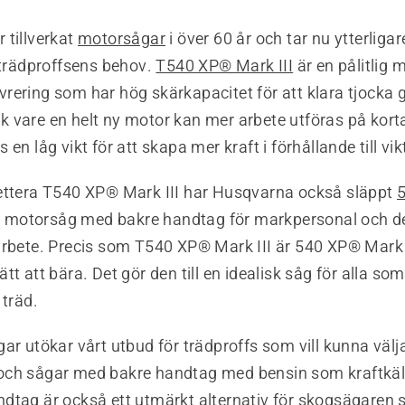
 tillverkat
motorsågar
i över 60 år och tar nu ytterligar
 trädproffsens behov.
T540 XP® Mark III
är en pålitlig
rering som har hög skärkapacitet för att klara tjocka 
 vare en helt ny motor kan mer arbete utföras på korta
en låg vikt för att skapa mer kraft i förhållande till vik
ettera T540 XP® Mark III har Husqvarna också släppt
y motorsåg med bakre handtag för markpersonal och d
rbete. Precis som T540 XP® Mark III är 540 XP® Mark II
tt att bära. Det gör den till en idealisk såg för alla som
 träd.
ar utökar vårt utbud för trädproffs som vill kunna välj
ch sågar med bakre handtag med bensin som kraftkäl
dtag är också ett utmärkt alternativ för skogsägaren s