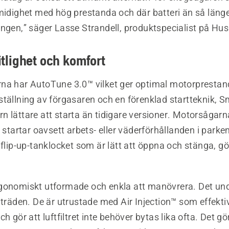
midighet med hög prestanda och där batteri än så länge
ingen,” säger Lasse Strandell, produktspecialist på Hu
litlighet och komfort
na har AutoTune 3.0™ vilket ger optimal motorpresta
tällning av förgasaren och en förenklad startteknik, S
 lättare att starta än tidigare versioner. Motorsågarn
h startar oavsett arbets- eller väderförhållanden i parke
 flip-up-tanklocket som är lätt att öppna och stänga, gö
gonomiskt utformade och enkla att manövrera. Det und
 träden. De är utrustade med Air Injection™ som effekti
h gör att luftfiltret inte behöver bytas lika ofta. Det gö