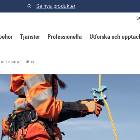
Se nya produkter
S
lbehör
Tjänster
Professionella
Utforska och upptäc
motorsagar i 40cc