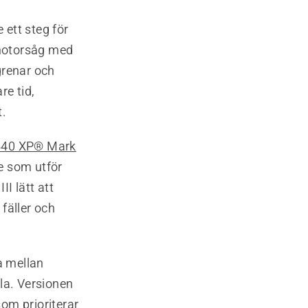
e ett steg för
 motorsåg med
grenar och
re tid,
t.
540 XP® Mark
e som utför
I lätt att
 fäller och
a mellan
la. Versionen
om prioriterar