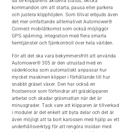
då se klipparens aktuella status, skicka
kommandon om att starta, pausa eller parkera
och justera klipphöjden. Som tillval erbjuds även
det mer omfattande allternativet Automower®
Connect mobilåtkomst som också möjliggör
GPS-spårning, integration med flera smarta
hemtjänster och fjärrkontroll över hela världen.
För att det ska vara bekymmersfritt att använda
Automower® 305 är den utrustad med en
väderklocka som automatiskt anpassar hur
mycket maskinen klipper i förhållande till hur
snabbt gräset växer. Den har också en
frostsensor som förhindrar att gräsklipparen
arbetar och skadar gräsmattan när det är
minusgrader. Tack vare att klipparen är tillverkad
i moduler är det enkelt att byta delar och det är
även möjligt att ta bort karossen med hjälp av ett
underhållsverktyg för att rengöra insidan med