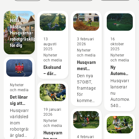
Nyheter
och media
Hitta den
bästa
Husqvarna-
robotgräsklipparen
13
3 februari
16
augusti
2026
oktober
för dig
2025
2025
Nyheter
Nyheter
och media
Nyheter
och media
och media
Husqvarnas
Ekolsund
Ny
mest
– där
Automower®
kraftfulla
Den nya
historien
540
ryggburna
Husqvarna
570iBT,
Nyheter
ligger i
EPOS®
lövblås
lanserar
framtagen
och media
linje med
kompatibelt
någonsin
nu
för
Det lönar
framtiden
med
Automower®
kommersiellt
sig att
kameratillbeh
540
bruk,
vara
19 januari
med
Husqvarna,
EPOS®,
sätter en
2026
proffs på
vision-
världsledande
en
ny
Nyheter
gräs
teknik
inom
robotgräsklip
standard
och media
robotgräsklippning,
konstruerad
inom det
Husqvarnas
är glada
för
4 februari
batteridrivna
tre nya