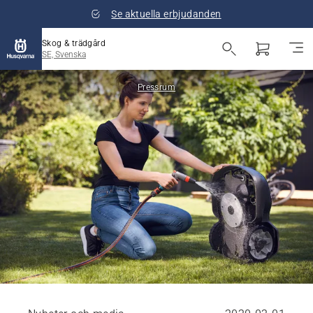
Se aktuella erbjudanden
Skog & trädgård
SE, Svenska
Pressrum