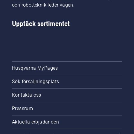
och robotteknik leder vägen.
än
någonsin
– helt
Upptäck sortimentet
utan
begränsningskablar
och
krånglig
installation.
Husqvarna MyPages
Sök försäljningsplats
Kontakta oss
Pressrum
Aktuella erbjudanden