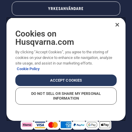
YRKESANVÄNDARE
Cookies on
Husqvarna.com
By clicking “Accept Cookies”, you agree to the storing of
cookies on your device to enhance site navigation, analyze
site usage, and assist in our marketing efforts.
Cookie Policy
© Husqvarna AB (publ). All rights reserved. Priserna
som visas är rekommenderade cirkapriser. Alla angivna
ACCEPT COOKIES
priser är rekommenderade försäljningspriser (inkl.
moms) om inte produkten är tillgänglig för direkt köp.
DO NOT SELL OR SHARE MY PERSONAL
Cookiepolicy
Användningsvillkor
Sekretessmeddelande
INFORMATION
Företagsinformation
Rapportera misstänkta överträdelser