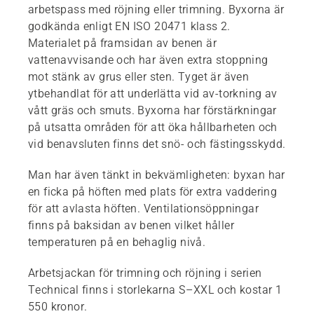
arbetspass med röjning eller trimning. Byxorna är
godkända enligt EN ISO 20471 klass 2.
Materialet på framsidan av benen är
vattenavvisande och har även extra stoppning
mot stänk av grus eller sten. Tyget är även
ytbehandlat för att underlätta vid av-torkning av
vått gräs och smuts. Byxorna har förstärkningar
på utsatta områden för att öka hållbarheten och
vid benavsluten finns det snö- och fästingsskydd.
Man har även tänkt in bekvämligheten: byxan har
en ficka på höften med plats för extra vaddering
för att avlasta höften. Ventilationsöppningar
finns på baksidan av benen vilket håller
temperaturen på en behaglig nivå.
Arbetsjackan för trimning och röjning i serien
Technical finns i storlekarna S–XXL och kostar 1
550 kronor.