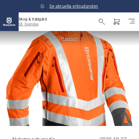
Se aktuella erbjudanden
Skog & trädgård
SE, Svenska
Pressrum