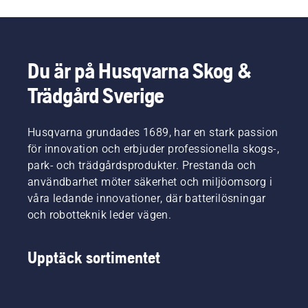
för mer
det
Aspire
prestandan
krävande
enklare
tillgänglig
hittills.
arbeten
för
i utvalda
Med
där hög
husägare
butiker
över fyra
effekt
att ta sig
Du är på Husqvarna Skog &
och
miljoner
och god
an fler
online.
installerade
kapacitet
Trädgård Sverige
uppgifter
robotgräsklippare
är
i
världen
avgörande.
trädgården.
över gör
I och
Husqvarna grundades 1689, har en stark passion
Husqvarna
med det
för innovation och erbjuder professionella skogs-,
därmed
nya
park- och trädgårdsprodukter. Prestanda och
robotgräsklippning
sortimentet
i
fortsätter
användbarhet möter säkerhet och miljöomsorg i
premiumklassen
Husqvarna
våra ledande innovationer, där batterilösningar
tillgänglig
att
och robotteknik leder vägen.
för fler
expandera
gräsmattor
sitt
än
batterisegment.
Upptäck sortimentet
någonsin
– helt
utan
begränsningskablar