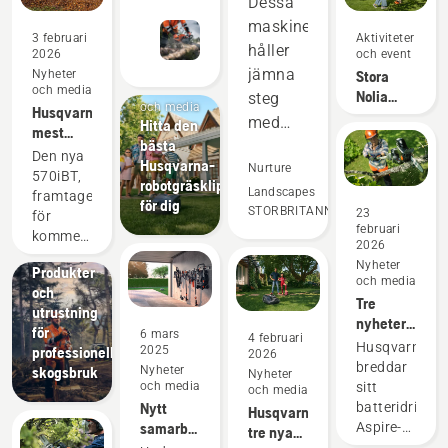
Dessa
maskiner
3 februari
Aktiviteter
håller
2026
och event
jämna
Nyheter
Stora
Nyheter
och media
Nolia
steg
och media
Husqvarnas
2026 -
med
Hitta den
mest
tävling
bästa
tvåtaktsutrustningen
kraftfulla
Den nya
Husqvarna-
och
Nurture
ryggburna
570iBT,
robotgräsklipparen
lövblås
överpresterar
Landscapes
framtagen
för dig
någonsin
STORBRITANNIEN
23
för
på
februari
kommersiellt
många
2026
Lösningar
bruk,
områden.
Nyheter
Produkter
sätter en
och media
Vi
och
ny
Tre
utrustning
sparar
standard
nyheter
för
6 mars
inom det
pengar
4 februari
för
Husqvarna
professionellt
2025
2026
batteridrivna
och tid
villaträdgård
breddar
skogsbruk
Nyheter
Nyheter
segmentet
samtidigt
och media
sitt
och media
och är
Nytt
batteridrivna
som det
Husqvarnas
Husqvarnas
samarbete
Aspire-
tre nya
hjälper
mest
– Clas
sortiment