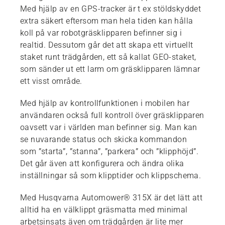
Med hjälp av en GPS-tracker är t ex stöldskyddet
extra säkert eftersom man hela tiden kan hålla
koll på var robotgräsklipparen befinner sig i
realtid. Dessutom går det att skapa ett virtuellt
staket runt trädgården, ett så kallat GEO-staket,
som sänder ut ett larm om gräsklipparen lämnar
ett visst område.
Med hjälp av kontrollfunktionen i mobilen har
användaren också full kontroll över gräsklipparen
oavsett var i världen man befinner sig. Man kan
se nuvarande status och skicka kommandon
som ”starta”, ”stanna”, ”parkera” och ”klipphöjd”.
Det går även att konfigurera och ändra olika
inställningar så som klipptider och klippschema.
Med Husqvarna Automower® 315X är det lätt att
alltid ha en välklippt gräsmatta med minimal
arbetsinsats även om trädgården är lite mer