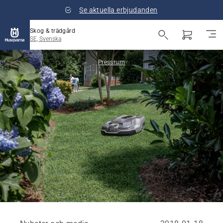
Se aktuella erbjudanden
Skog & trädgård
SE, Svenska
Pressrum