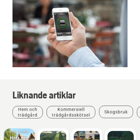
Liknande artiklar
Hem och
Kommersiell
Skogsbruk
trädgård
trädgårdsskötsel
Nyheter
och media
Hitta den