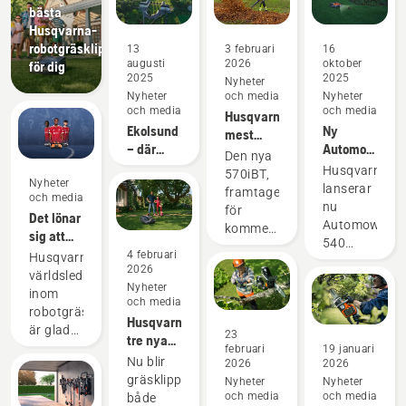
bästa
Husqvarna-
robotgräsklipparen
13
3 februari
16
augusti
2026
oktober
för dig
2025
2025
Nyheter
Nyheter
och media
Nyheter
och media
och media
Husqvarnas
Ekolsund
Ny
mest
– där
Automower®
kraftfulla
Den nya
historien
540
ryggburna
Husqvarna
570iBT,
Nyheter
ligger i
EPOS®
lövblås
lanserar
framtagen
och media
linje med
kompatibelt
någonsin
nu
för
Det lönar
framtiden
med
Automower®
kommersiellt
sig att
kameratillbeh
540
bruk,
vara
4 februari
med
Husqvarna,
EPOS®,
sätter en
2026
proffs på
vision-
världsledande
en
ny
Nyheter
gräs
teknik
inom
robotgräsklip
standard
och media
robotgräsklippning,
konstruerad
inom det
Husqvarnas
är glada
för
23
batteridrivna
tre nya
över att
februari
19 januari
pålitlig
segmentet
robotgräsklippare
Nu blir
2026
2026
kunna
prestanda,
och är
med AI-
gräsklippningen
Nyheter
Nyheter
presentera
minimala
Husqvarnas
teknik
och media
och media
både
sitt