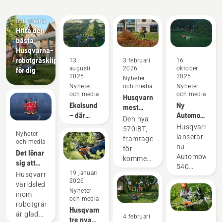
Nyheter
och media
Hitta den
bästa
Husqvarna-
robotgräsklipparen
13
3 februari
16
augusti
2026
oktober
för dig
2025
2025
Nyheter
Nyheter
och media
Nyheter
och media
och media
Husqvarnas
Ekolsund
Ny
mest
– där
Automower®
kraftfulla
Den nya
historien
540
ryggburna
Husqvarna
570iBT,
Nyheter
ligger i
EPOS®
lövblås
lanserar
framtagen
och media
linje med
kompatibelt
någonsin
nu
för
Det lönar
framtiden
med
Automower®
kommersiellt
sig att
kameratillbeh
540
bruk,
vara
19 januari
med
Husqvarna,
EPOS®,
sätter en
2026
proffs på
vision-
världsledande
en
ny
Nyheter
gräs
teknik
inom
robotgräsklip
standard
och media
robotgräsklippning,
konstruerad
inom det
Husqvarnas
är glada
för
4 februari
batteridrivna
tre nya