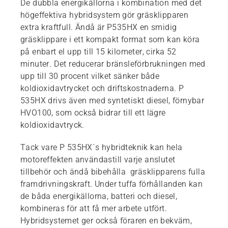
De dubbla energikällorna i kombination med det
högeffektiva hybridsystem gör gräsklipparen
extra kraftfull. Ändå är P535HX en smidig
gräsklippare i ett kompakt format som kan köra
på enbart el upp till 15 kilometer, cirka 52
minuter. Det reducerar bränsleförbrukningen med
upp till 30 procent vilket sänker både
koldioxidavtrycket och driftskostnaderna. P
535HX drivs även med syntetiskt diesel, förnybar
HVO100, som också bidrar till ett lägre
koldioxidavtryck.
Tack vare P 535HX´s hybridteknik kan hela
motoreffekten användastill varje anslutet
tillbehör och ändå bibehålla gräsklipparens fulla
framdrivningskraft. Under tuffa förhållanden kan
de båda energikällorna, batteri och diesel,
kombineras för att få mer arbete utfört.
Hybridsystemet ger också föraren en bekväm,