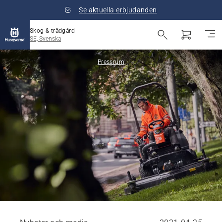
Se aktuella erbjudanden
Skog & trädgård
SE, Svenska
Pressrum