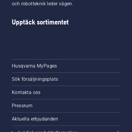
och robotteknik leder vägen.
än
någonsin
– helt
Upptäck sortimentet
utan
begränsningskablar
och
krånglig
installation.
Husqvarna MyPages
Sök försäljningsplats
Kontakta oss
Pressrum
Aktuella erbjudanden