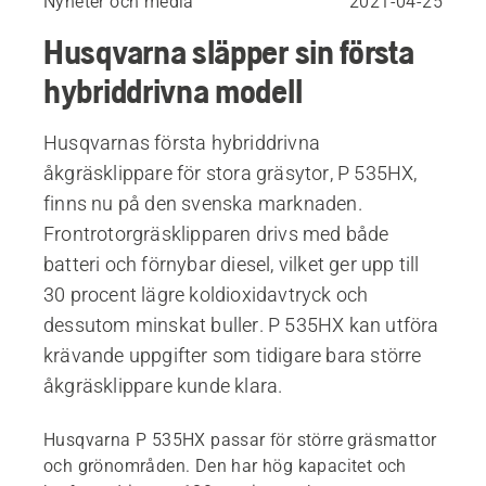
Nyheter och media
2021-04-25
Husqvarna släpper sin första
hybriddrivna modell
Husqvarnas första hybriddrivna
åkgräsklippare för stora gräsytor, P 535HX,
finns nu på den svenska marknaden.
Frontrotorgräsklipparen drivs med både
batteri och förnybar diesel, vilket ger upp till
30 procent lägre koldioxidavtryck och
dessutom minskat buller. P 535HX kan utföra
krävande uppgifter som tidigare bara större
åkgräsklippare kunde klara.
Husqvarna P 535HX passar för större gräsmattor
och grönområden. Den har hög kapacitet och