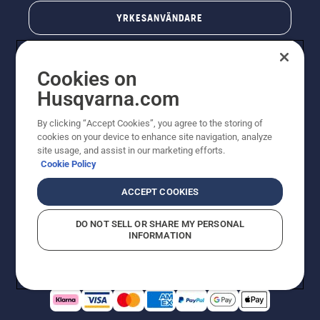
YRKESANVÄNDARE
Cookies on
Husqvarna.com
By clicking “Accept Cookies”, you agree to the storing of
cookies on your device to enhance site navigation, analyze
site usage, and assist in our marketing efforts.
Cookie Policy
© Husqvarna AB (publ). All rights reserved. Priserna
som visas är rekommenderade cirkapriser. Alla angivna
ACCEPT COOKIES
priser är rekommenderade försäljningspriser (inkl.
moms) om inte produkten är tillgänglig för direkt köp.
DO NOT SELL OR SHARE MY PERSONAL
Cookiepolicy
Användningsvillkor
Sekretessmeddelande
INFORMATION
Företagsinformation
Rapportera misstänkta överträdelser