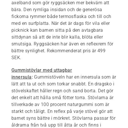
axelband som gör ryggsäcken mer bekväm att
bära. Den rymliga insidan och de generösa
fickorna rymmer både termosflaska och till och
med en surfplatta. När det är dags för vila eller
picknick kan barnen sitta på den avtagbara
sittdynan så att de inte blir kalla, blöta eller
smutsiga. Ryggsäcken har även en reflexrem för
bättre synlighet. Rekommenderat pris är 499
SEK.
Gummistövlar med uttagbar
innersula
:
Gummistöveln har en innersula som är
lätt att ta ut och som torkar snabbt. En dragsko i
stövelskaftet håller regn och sand borta. Det gör
det enkelt att hålla små fötter torra. Stövlarna är
tillverkade av 100 procent naturgummi som är
starkt och tåligt. En reflex på varje stövel gör att
barnet syns bättre i mörkret. Stövlarna passar för
åldrarna från två upp till åtta år och finns i