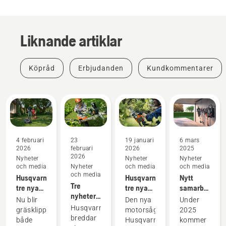
Liknande artiklar
Köpråd
Erbjudanden
Kundkommentarer
4 februari
23
19 januari
6 mars
2026
februari
2026
2025
2026
Nyheter
Nyheter
Nyheter
och media
Nyheter
och media
och media
och media
Husqvarnas
Husqvarnas
Nytt
Tre
tre nya
tre nya
samarbete
nyheter
robotgräsklippare
batteri-
– Clas
Nu blir
Den nya
Under
för
med AI-
motorsågar
Ohlson
Husqvarna
gräsklippningen
motorsågen
2025
villaträdgården
teknik
blir den
breddar
Produkter
både
Husqvarna
kommer