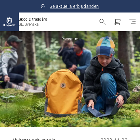
Se aktuella erbjudanden
Skog & trädgård
SE, Svenska
Pressrum