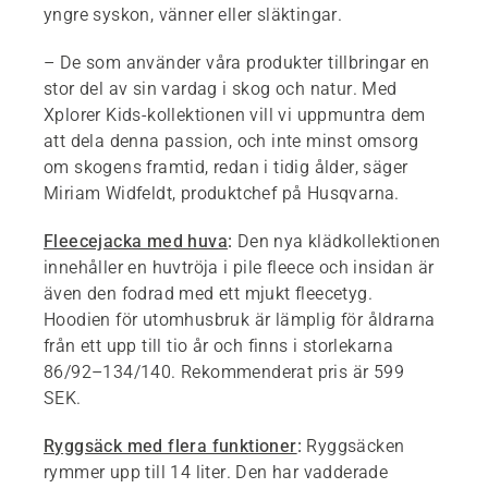
yngre syskon, vänner eller släktingar.
– De som använder våra produkter tillbringar en
stor del av sin vardag i skog och natur. Med
Xplorer Kids-kollektionen vill vi uppmuntra dem
att dela denna passion, och inte minst omsorg
om skogens framtid, redan i tidig ålder, säger
Miriam Widfeldt, produktchef på Husqvarna.
Fleecejacka med huva
:
Den nya klädkollektionen
innehåller en huvtröja i pile fleece och insidan är
även den fodrad med ett mjukt fleecetyg.
Hoodien för utomhusbruk är lämplig för åldrarna
från ett upp till tio år och finns i storlekarna
86/92–134/140. Rekommenderat pris är 599
SEK.
Ryggsäck med flera funktioner
:
Ryggsäcken
rymmer upp till 14 liter. Den har vadderade