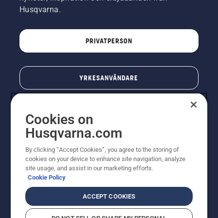
Husqvarna.
PRIVATPERSON
YRKESANVÄNDARE
Cookies on
Husqvarna.com
By clicking “Accept Cookies”, you agree to the storing of
cookies on your device to enhance site navigation, analyze
site usage, and assist in our marketing efforts.
Cookie Policy
© Husqvarna AB (publ). All rights reserved. Priserna
som visas är rekommenderade cirkapriser. Alla angivna
ACCEPT COOKIES
priser är rekommenderade försäljningspriser (inkl.
moms) om inte produkten är tillgänglig för direkt köp.