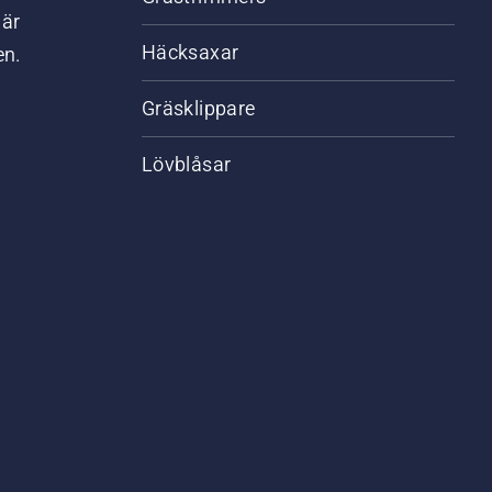
där
Häcksaxar
en.
Gräsklippare
Lövblåsar
,