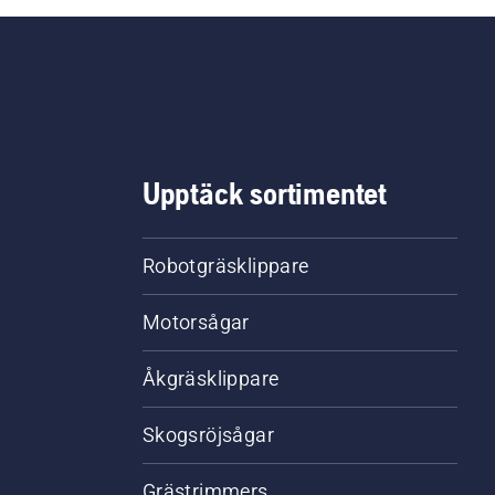
Upptäck sortimentet
Robotgräsklippare
Motorsågar
Åkgräsklippare
Skogsröjsågar
Grästrimmers