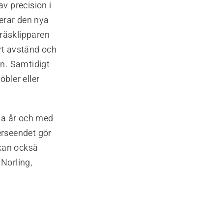
v precision i
erar den nya
gräsklipparen
ert avstånd och
gen. Samtidigt
bler eller
nga år och med
erseendet gör
 kan också
 Norling,