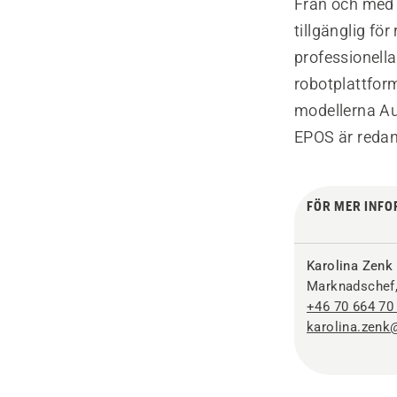
Från och med 
tillgänglig fö
professionell
robotplattfor
modellerna A
EPOS är redan
FÖR MER INFO
Karolina Zenk
Marknadschef,
+46 70 664 70
karolina.zen