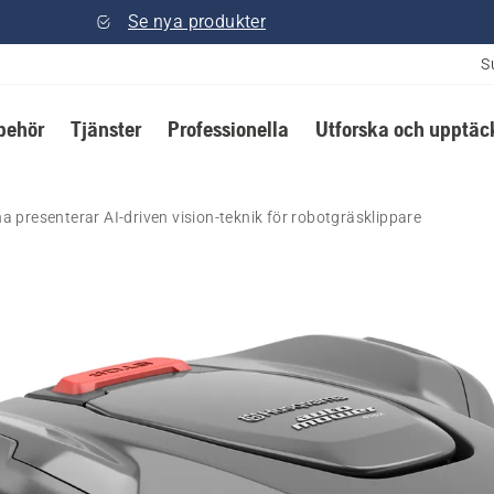
Se nya produkter
S
lbehör
Tjänster
Professionella
Utforska och upptäc
 presenterar AI-driven vision-teknik för robotgräsklippare