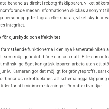
data behandlas direkt i robotgräsklipparen, vilket säkers
enomförande medan informationen skickas anonymt till
ga personuppgifter lagras eller sparas, vilket skyddar va
s integritet.
för djurskydd och effektivitet
 framstående funktionerna i den nya kameratekniken är
 som möjliggör drift både dag och natt. Eftersom infrar
et mänskliga ögat kan gräsklipparen arbeta utan att st
djurliv. Kameran gör det möjligt för grönyteproffs, särsk
golfbanor och idrottsplaner, att schemalägga klippning
 tider för att minimera störningar för nattaktiva djur.