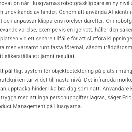
ovation når Husqvarnas robotgräsklippare en ny nivå a
ch undvikande av hinder. Genom att använda AI identifi
kt och anpassar klipparens rörelser därefter. Om robot
evande varelse, exempelvis en igelkott, håller den säk
 platsen vid ett senare tillfälle för att slutföra klippnin
ära men varsamt runt fasta föremål, såsom trädgårdsmö
tt säkerställa ett jämnt resultat.
ett pålitligt system för objektdetektering på plats i må
tekniken tar vi det till nästa nivå. Det infraröda mörk
 kan upptäcka hinder lika bra dag som natt. Användare
 trygga med att inga personuppgifter lagras, säger Eric
Product Management på Husqvarna.