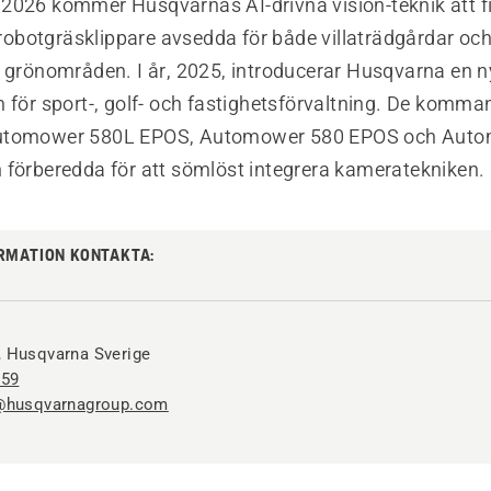
2026 kommer Husqvarnas AI-drivna vision-teknik att f
r robotgräsklippare avsedda för både villaträdgårdar oc
a grönområden. I år, 2025, introducerar Husqvarna en n
m för sport-, golf- och fastighetsförvaltning. De komma
utomower 580L EPOS, Automower 580 EPOS och Aut
 förberedda för att sömlöst integrera kameratekniken.
RMATION KONTAKTA:
 Husqvarna Sverige
 59
k@husqvarnagroup.com