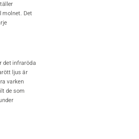
täller
 molnet. Det
rje
 det infraröda
ött ljus är
öra varken
ilt de som
 under