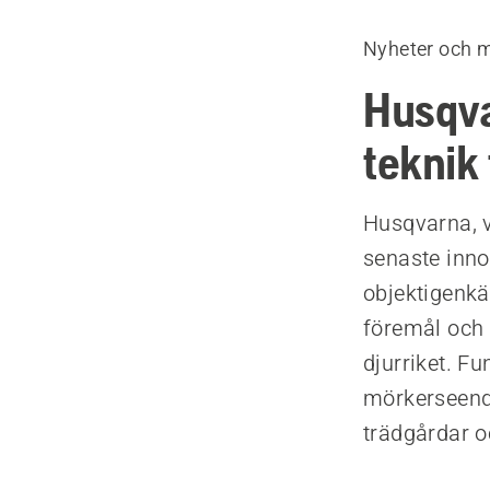
Nyheter och 
Husqva
teknik 
Husqvarna, v
senaste inno
objektigenkä
föremål och 
djurriket. F
mörkerseende
trädgårdar o