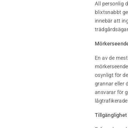
All personlig 
blixtsnabbt g
innebär att in
trädgårdsägare
Mörkerseende 
En av de mest
mörkerseendet,
osynligt för d
grannar eller 
ansvarar för 
lågtrafikerade
Tillgänglighet