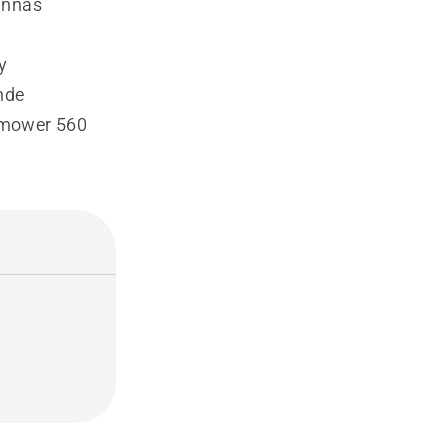
innas
h
y
nde
omower 560