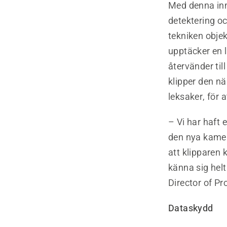
Med denna inn
detektering o
tekniken obje
upptäcker en l
återvänder till
klipper den n
leksaker, för a
– Vi har haft 
den nya kamera
att klipparen
känna sig helt
Director of 
Dataskydd