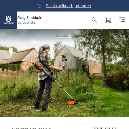
Se aktuella erbjudanden
Skog & trädgård
SE, Svenska
Pressrum