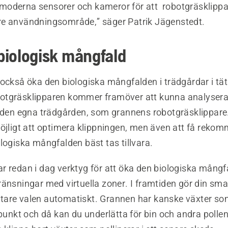
oderna sensorer och kameror för att robotgräsklippar
e användningsområde,” säger Patrik Jägenstedt.
biologisk mångfald
 också öka den biologiska mångfalden i trädgårdar i t
tgräsklipparen kommer framöver att kunna analysera
r den egna trädgården, som grannens robotgräsklippar
möjligt att optimera klippningen, men även att få reko
logiska mångfalden bäst tas tillvara.
r redan i dag verktyg för att öka den biologiska mån
änsningar med virtuella zoner. I framtiden gör din sma
are valen automatiskt. Grannen har kanske växter som
dpunkt och då kan du underlätta för bin och andra polle