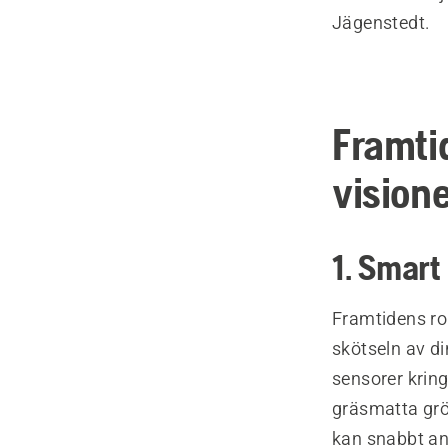
Jägenstedt.
Framti
visione
1. Smart
Framtidens ro
skötseln av d
sensorer kring
gräsmatta grö
kan snabbt anp