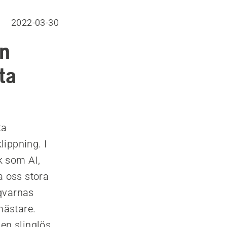
2022-03-30
ån
ta
ta
ippning. I
k som AI,
a oss stora
sqvarnas
mästare.
en slinglös