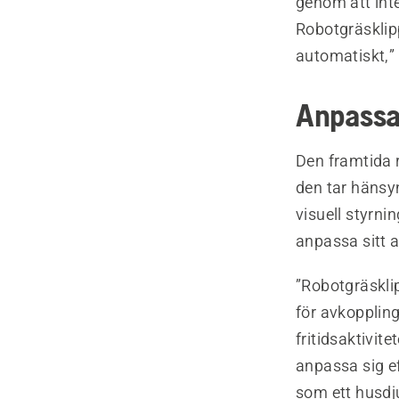
genom att inte
Robotgräsklip
automatiskt,”
Anpassar
Den framtida 
den tar hänsyn
visuell styrn
anpassa sitt 
”Robotgräskli
för avkoppling
fritidsaktivit
anpassa sig ef
som ett husdju