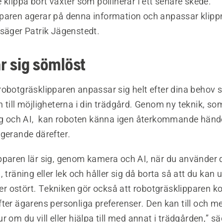
 klippa bort växter som pollinerar i ett senare skede.
paren agerar på denna information och anpassar klipp
 säger Patrik Jägenstedt.
 sig sömlöst
robotgräsklipparen anpassar sig helt efter dina behov
 till möjligheterna i din trädgård. Genom ny teknik, so
ing och AI, kan roboten känna igen återkommande händ
agerande därefter.
pparen lär sig, genom kamera och AI, när du använder 
, träning eller lek och håller sig då borta så att du kan 
eter ostört. Tekniken gör också att robotgräsklipparen 
ter ägarens personliga preferenser. Den kan till och me
r om du vill eller hjälpa till med annat i trädgården,” sä