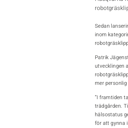
robotgräskl
Sedan lanseri
inom kategori
robotgräsklip
Patrik Jägens
utvecklingen 
robotgräsklip
mer personlig
”I framtiden 
trädgården. Ti
hälsostatus ge
för att gynna 