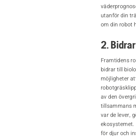
väderprognose
utanför din t
om din robot h
2. Bidrar
Framtidens ro
bidrar till bi
möjligheter at
robotgräsklipp
av den övergr
tillsammans m
var de lever, 
ekosystemet. G
för djur och i