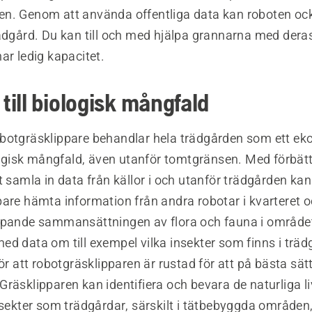
n. Genom att använda offentliga data kan roboten oc
rädgård. Du kan till och med hjälpa grannarna med der
ar ledig kapacitet.
 till biologisk mångfald
botgräsklippare behandlar hela trädgården som ett e
ologisk mångfald, även utanför tomtgränsen. Med förbät
t samla in data från källor i och utanför trädgården ka
are hämta information från andra robotar i kvarteret o
ipande sammansättningen av flora och fauna i området
ed data om till exempel vilka insekter som finns i trä
gör att robotgräsklipparen är rustad för att på bästa sät
räsklipparen kan identifiera och bevara de naturliga l
nsekter som trädgårdar, särskilt i tätbebyggda områden