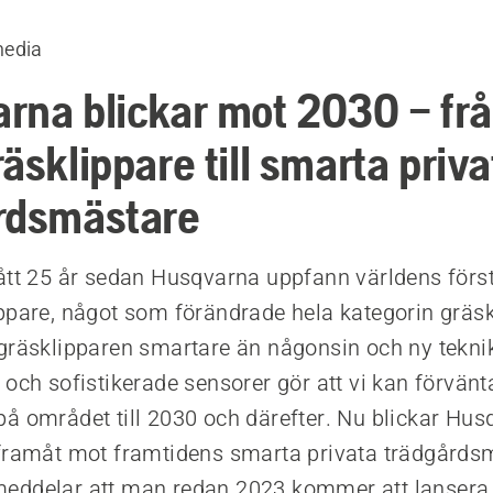
media
rna blickar mot 2030 – fr
äsklippare till smarta priva
rdsmästare
ått 25 år sedan Husqvarna uppfann världens förs
ppare, något som förändrade hela kategorin gräskl
gräsklipparen smartare än någonsin och ny tekni
 och sofistikerade sensorer gör att vi kan förvänt
å området till 2030 och därefter. Nu blickar Hu
framåt mot framtidens smarta privata trädgårds
eddelar att man redan 2023 kommer att lansera 