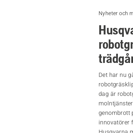
Nyheter och 
Husqva
robotgr
trädgå
Det har nu g
robotgräskli
dag är robot
molntjänster
genombrott p
innovatörer 
Husqvarna m