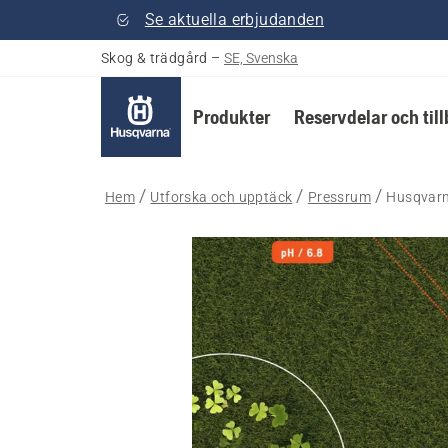
Se aktuella erbjudanden
Skog & trädgård
–
SE, Svenska
Produkter
Reservdelar och til
Hem
Utforska och upptäck
Pressrum
Husqvarn