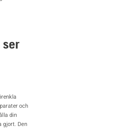
 ser
örenkla
parater och
lla din
 gjort. Den