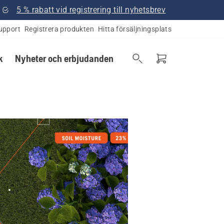
5 % rabatt vid registrering till nyhetsbrev
upport
Registrera produkten
Hitta försäljningsplats
k
Nyheter och erbjudanden