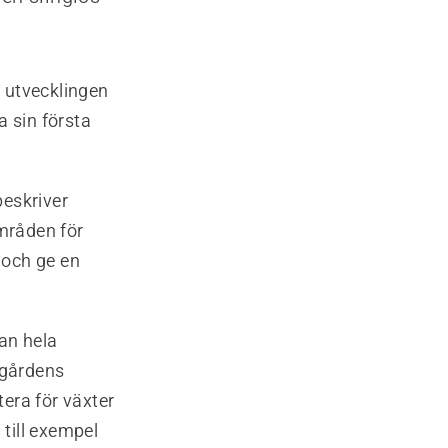
 utvecklingen
 sin första
beskriver
mråden för
 och ge en
an hela
dgårdens
tera för växter
 till exempel