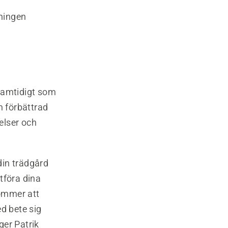
ningen
 samtidigt som
m förbättrad
elser och
din trädgård
utföra dina
kommer att
d bete sig
ger Patrik