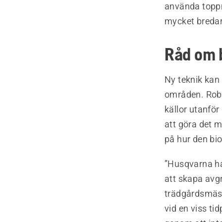
använda toppm
mycket bredar
Råd om 
Ny teknik kan
områden. Robo
källor utanfö
att göra det 
på hur den bio
”Husqvarna ha
att skapa avgr
trädgårdsmäst
vid en viss ti