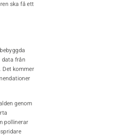
en ska få ett
ätbebyggda
 data från
e. Det kommer
mmendationer
gfalden genom
rta
 pollinerar
nspridare