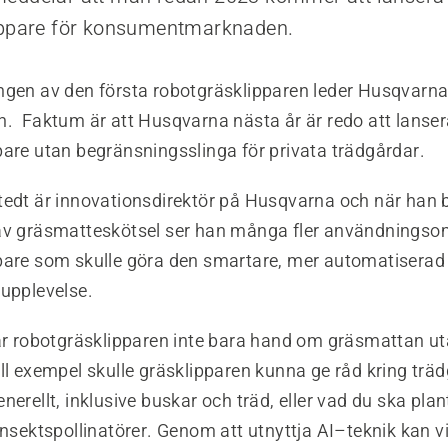
ippare för konsumentmarknaden.
ngen av den första robotgräsklipparen leder Husqvarna
n. Faktum är att Husqvarna nästa år är redo att lansera
pare utan begränsningsslinga för privata trädgårdar.
tedt är innovationsdirektör på Husqvarna och när han 
av gräsmatteskötsel ser han många fler användningso
pare som skulle göra den smartare, mer automatiserad
 upplevelse.
tar robotgräsklipparen inte bara hand om gräsmattan ut
ll exempel skulle gräsklipparen kunna ge råd kring trä
nerellt, inklusive buskar och träd, eller vad du ska plan
insektspollinatörer. Genom att utnyttja AI–teknik kan vi