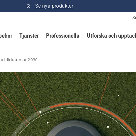
Se nya produkter
S
lbehör
Tjänster
Professionella
Utforska och upptäc
a blickar mot 2030