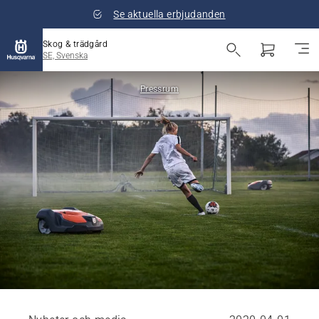
Se aktuella erbjudanden
Skog & trädgård
SE, Svenska
Pressrum