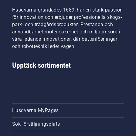
voltsserien
Boccia
än
husägare
sitt
Aspire
eller på
någonsin
att ta sig
batterisegmen
Husqvarna grundades 1689, har en stark passion
tillgänglig
en bra
– helt
an fler
för innovation och erbjuder professionella skogs-,
i utvalda
bok i
utan
uppgifter
park- och trädgårdsprodukter. Prestanda och
butiker
skuggan.
begränsningskablar
i
och
användbarhet möter säkerhet och miljöomsorg i
och
trädgården.
online.
krånglig
våra ledande innovationer, där batterilösningar
installation.
och robotteknik leder vägen.
Upptäck sortimentet
Husqvarna MyPages
Sök försäljningsplats