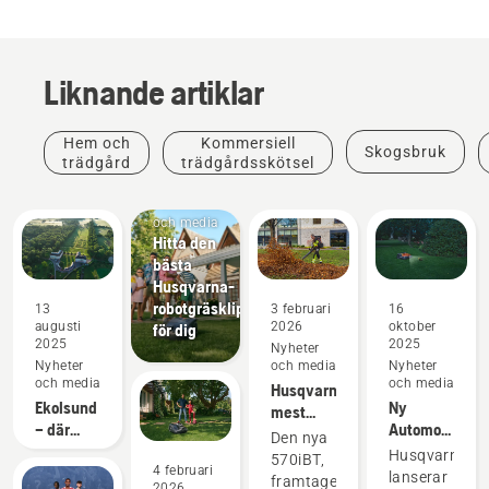
Liknande artiklar
Hem och
Kommersiell
Skogsbruk
trädgård
trädgårdsskötsel
Nyheter
och media
Hitta den
bästa
Husqvarna-
robotgräsklipparen
13
3 februari
16
augusti
2026
oktober
för dig
2025
2025
Nyheter
Nyheter
och media
Nyheter
och media
och media
Husqvarnas
Ekolsund
Ny
mest
– där
Automower®
kraftfulla
Den nya
historien
540
ryggburna
Husqvarna
570iBT,
ligger i
4 februari
EPOS®
lövblås
lanserar
framtagen
2026