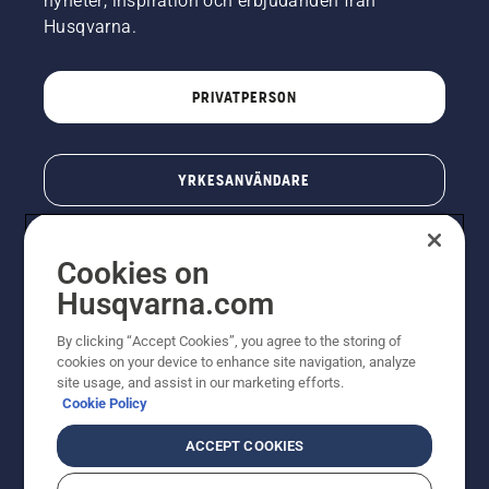
nyheter, inspiration och erbjudanden från
Husqvarna.
PRIVATPERSON
YRKESANVÄNDARE
Cookies on
Husqvarna.com
By clicking “Accept Cookies”, you agree to the storing of
cookies on your device to enhance site navigation, analyze
site usage, and assist in our marketing efforts.
Cookie Policy
© Husqvarna AB (publ). All rights reserved. Priserna
som visas är rekommenderade cirkapriser. Alla angivna
ACCEPT COOKIES
priser är rekommenderade försäljningspriser (inkl.
moms) om inte produkten är tillgänglig för direkt köp.