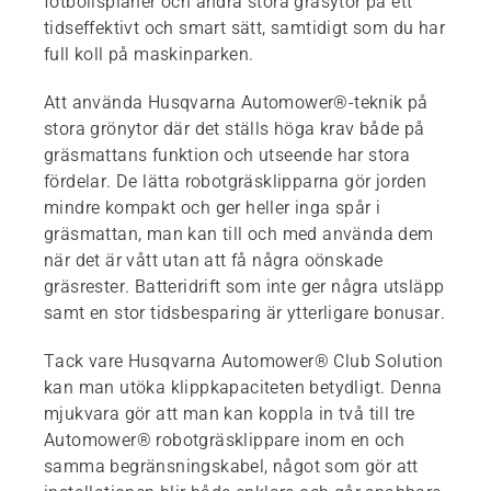
fotbollsplaner och andra stora gräsytor på ett
tidseffektivt och smart sätt, samtidigt som du har
full koll på maskinparken.
Att använda Husqvarna Automower®-teknik på
stora grönytor där det ställs höga krav både på
gräsmattans funktion och utseende har stora
fördelar. De lätta robotgräsklipparna gör jorden
mindre kompakt och ger heller inga spår i
gräsmattan, man kan till och med använda dem
när det är vått utan att få några oönskade
gräsrester. Batteridrift som inte ger några utsläpp
samt en stor tidsbesparing är ytterligare bonusar.
Tack vare Husqvarna Automower® Club Solution
kan man utöka klippkapaciteten betydligt. Denna
mjukvara gör att man kan koppla in två till tre
Automower® robotgräsklippare inom en och
samma begränsningskabel, något som gör att