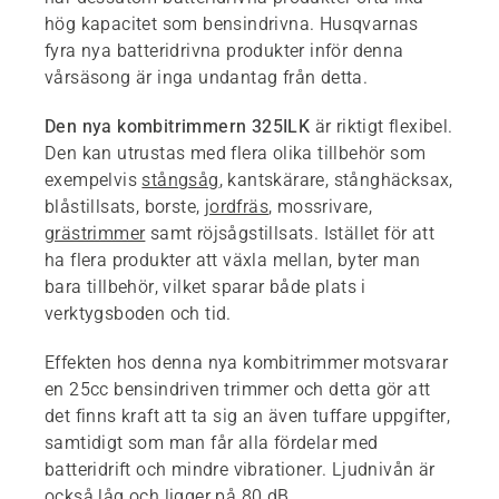
hög kapacitet som bensindrivna. Husqvarnas
fyra nya batteridrivna produkter inför denna
vårsäsong är inga undantag från detta.
Den nya kombitrimmern 325ILK
är riktigt flexibel.
Den kan utrustas med flera olika tillbehör som
exempelvis
stångsåg
, kantskärare, stånghäcksax,
blåstillsats, borste,
jordfräs
, mossrivare,
grästrimmer
samt röjsågstillsats. Istället för att
ha flera produkter att växla mellan, byter man
bara tillbehör, vilket sparar både plats i
verktygsboden och tid.
Effekten hos denna nya kombitrimmer motsvarar
en 25cc bensindriven trimmer och detta gör att
det finns kraft att ta sig an även tuffare uppgifter,
samtidigt som man får alla fördelar med
batteridrift och mindre vibrationer. Ljudnivån är
också låg och ligger på 80 dB.