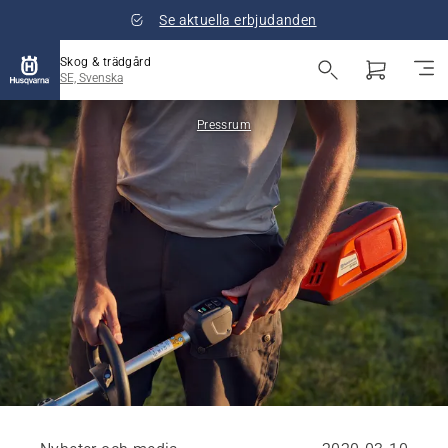
Se aktuella erbjudanden
Skog & trädgård
SE, Svenska
Pressrum