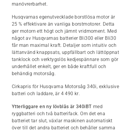
manövrerbarhet.
Husqvarnas egenutvecklade borstlösa motor är
25 % effektivare än vanliga borstmotorer. Detta
ger motorn ett högt och jämnt vridmoment. Med
något av Husqvarnas batterier Bli300 eller Bli30
får man maximal kraft. Detaljer som intuitiv och
lättanvänd knappsats, uppfällbart och lättöppnat
tanklock och verktygslös kedjespännare som gör
underhållet enkelt, ger en både kraftfull och
behändig motorsåg.
Cirkapris för Husqvarna Motorsåg 340i, exklusive
batteri och laddare, är 4 490 kr.
Ytterliggare en ny lövblås är 340iBT
med
ryggbatteri och två batterifack. Om det ena
batteriet tar slut, växlar maskinen automatiskt
över till det andra batteriet och behåller samma