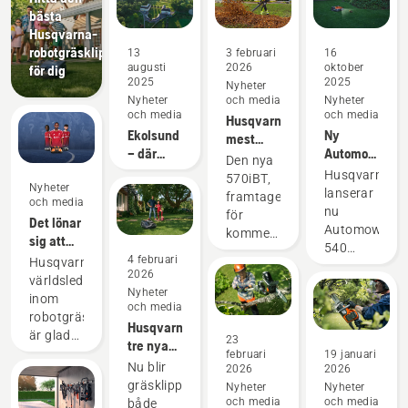
bästa
Husqvarna-
robotgräsklipparen
13
3 februari
16
augusti
2026
oktober
för dig
2025
2025
Nyheter
Nyheter
och media
Nyheter
och media
och media
Husqvarnas
Ekolsund
Ny
mest
– där
Automower®
kraftfulla
Den nya
historien
540
ryggburna
Husqvarna
570iBT,
Nyheter
ligger i
EPOS®
lövblås
lanserar
framtagen
och media
linje med
kompatibelt
någonsin
nu
för
Det lönar
framtiden
med
Automower®
kommersiellt
sig att
kameratillbeh
540
bruk,
vara
4 februari
med
Husqvarna,
EPOS®,
sätter en
2026
proffs på
vision-
världsledande
en
ny
Nyheter
gräs
teknik
inom
robotgräsklip
standard
och media
robotgräsklippning,
konstruerad
inom det
Husqvarnas
är glada
för
23
batteridrivna
tre nya
över att
februari
19 januari
pålitlig
segmentet
robotgräsklippare
Nu blir
2026
2026
kunna
prestanda,
och är
med AI-
gräsklippningen
Nyheter
Nyheter
presentera
minimala
Husqvarnas
teknik
och media
och media
både
sitt