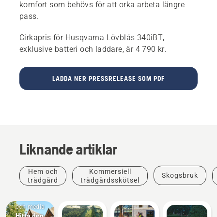
komfort som behövs för att orka arbeta längre
pass.
Cirkapris för Husqvarna Lövblås 340iBT,
exklusive batteri och laddare, är 4 790 kr.
LADDA NER PRESSRELEASE SOM PDF
Liknande artiklar
Hem och
Kommersiell
Skogsbruk
trädgård
trädgårdsskötsel
Nyheter
och media
Hitta den