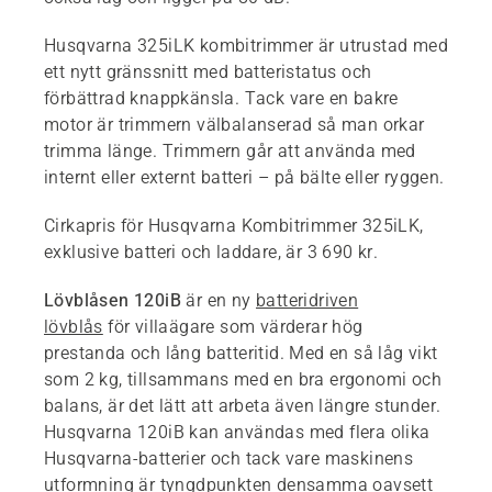
Husqvarna 325iLK kombitrimmer är utrustad med
ett nytt gränssnitt med batteristatus och
förbättrad knappkänsla. Tack vare en bakre
motor är trimmern välbalanserad så man orkar
trimma länge. Trimmern går att använda med
internt eller externt batteri – på bälte eller ryggen.
Cirkapris för Husqvarna Kombitrimmer 325iLK,
exklusive batteri och laddare, är 3 690 kr.
Lövblåsen 120iB
är en ny
batteridriven
lövblås
för villaägare som värderar hög
prestanda och lång batteritid. Med en så låg vikt
som 2 kg, tillsammans med en bra ergonomi och
balans, är det lätt att arbeta även längre stunder.
Husqvarna 120iB kan användas med flera olika
Husqvarna-batterier och tack vare maskinens
utformning är tyngdpunkten densamma oavsett