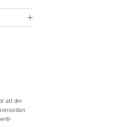
r att din
tionssidan
wer®-