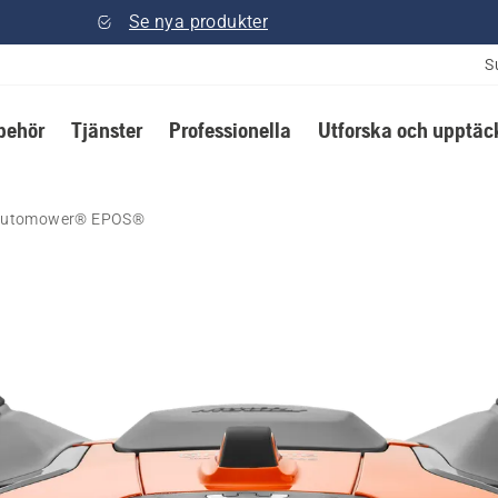
Se nya produkter
S
lbehör
Tjänster
Professionella
Utforska och upptäc
o Automower® EPOS®