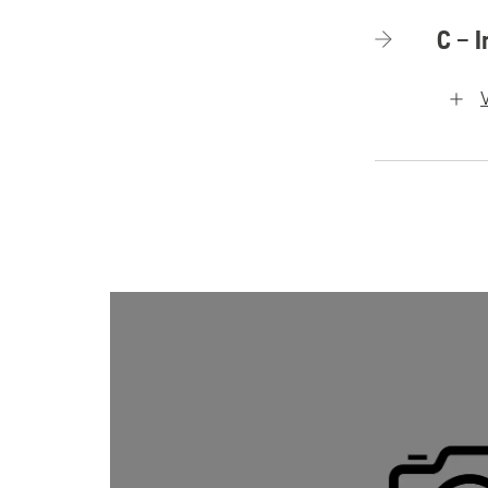
C – I