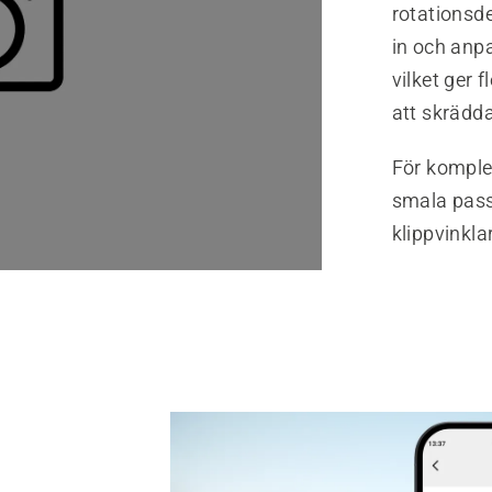
rotationsd
in och anp
vilket ger 
att skrädd
För komple
smala pas
klippvinklar