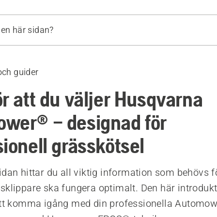
den här sidan?
nfiguration och installation
a klippmönster
och guider
ning
ör att du väljer Husqvarna
wer® – designad för
ionell grässkötsel
dan hittar du all viktig information som behövs fö
sklippare ska fungera optimalt. Den här introduk
 att komma igång med din professionella Automo