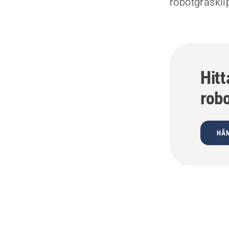
robotgräskl
Hitt
rob
HÄ