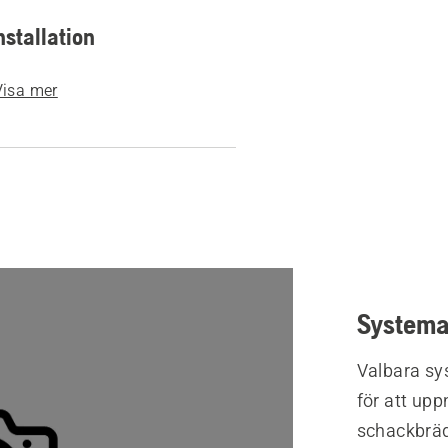
nstallation
Visa mer
Systema
Valbara sys
för att upp
schackbräde