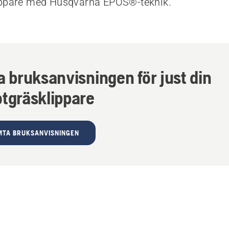
ippare med Husqvarna EPOS®-teknik.
a bruksanvisningen för just din
otgräsklippare
MTA BRUKSANVISNINGEN