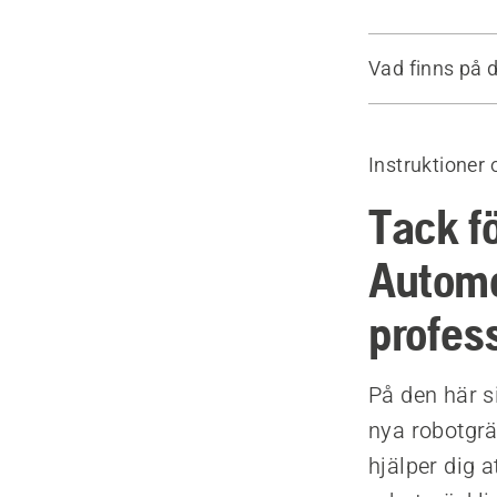
Vad finns på 
Inledande ko
Systematisk
Instruktioner 
Schemalägg
Tillbehör
Tack f
Tjänster
Automo
profess
På den här si
nya robotgrä
hjälper dig