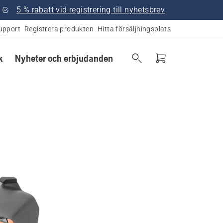
5 % rabatt vid registrering till nyhetsbrev
upport
Registrera produkten
Hitta försäljningsplats
k
Nyheter och erbjudanden