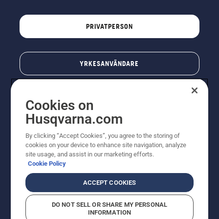
PRIVATPERSON
YRKESANVÄNDARE
Cookies on
Husqvarna.com
By clicking “Accept Cookies”, you agree to the storing of
cookies on your device to enhance site navigation, analyze
site usage, and assist in our marketing efforts.
Cookie Policy
© Husqvarna AB (publ). All rights reserved. Priserna
som visas är rekommenderade cirkapriser. Alla angivna
ACCEPT COOKIES
priser är rekommenderade försäljningspriser (inkl.
moms) om inte produkten är tillgänglig för direkt köp.
DO NOT SELL OR SHARE MY PERSONAL
Cookiepolicy
Användningsvillkor
Sekretessmeddelande
INFORMATION
Företagsinformation
Rapportera misstänkta överträdelser