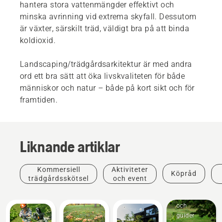
hantera stora vattenmängder effektivt och
minska avrinning vid extrema skyfall. Dessutom
är växter, särskilt träd, väldigt bra på att binda
koldioxid.
Landscaping/trädgårdsarkitektur är med andra
ord ett bra sätt att öka livskvaliteten för både
människor och natur – både på kort sikt och för
framtiden.
Liknande artiklar
Kommersiell
Aktiviteter
Köpråd
trädgårdsskötsel
och event
Instruktioner
och
guider