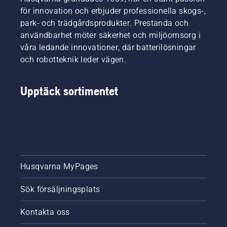
ner i
i eller
för innovation och erbjuder professionella skogs-,
jorden,
runt
park- och trädgårdsprodukter. Prestanda och
så det
gräsmattan
användbarhet möter säkerhet och miljöomsorg i
kan vara
kan
våra ledande innovationer, där batterilösningar
besvärligt
därför
att göra
blockera
och robotteknik leder vägen.
sig av
satellitsignalerna.
med
Våra
häxringar.
modeller
Upptäck sortimentet
Men det
med
finns
kamera
sätt att
använder
bli av
AI vision-
med en
teknik
häxring.
som
stöd i
Husqvarna MyPages
områden
där
Sök försäljningsplats
satellitsignalerna
är
svaga,
Kontakta oss
så att