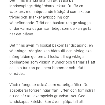
Det finns många skäl till att satsa på
landscaping/trädgårdsarkitektur. Du får en
vackrare, mer inbjudande trädgård som skapar
trivsel och skänker avkoppling och
välbefinnande. Träd och buskar kan ge skugga
under varma dagar, samtidigt som de kan ge lä
när det blåser.
Det finns även miljöskäl bakom landscaping: en
välanlagd trädgård kan bidra till den biologiska
mångfalden genom att locka till sig viktiga
pollinatörer som vildbin, humlor och fjärilar så att
de i sin tur kan pollinera blommor och träd i
området.
Växter fungerar också som naturliga filter. De
absorberar föroreningar från luften och förhindrar
att de når ut i exempelvis grundvattnet. God
landskapsarkitektur kan även hjälpa till att