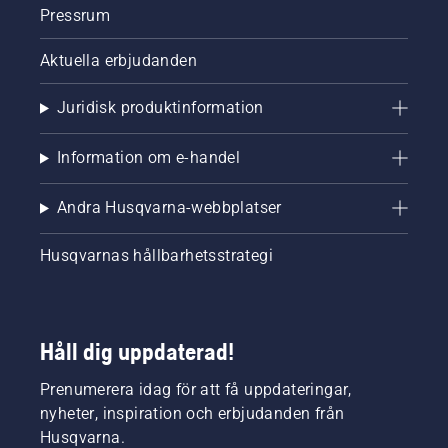
klipparen
Pressrum
fortsätter
att
Aktuella erbjudanden
klippa
hela
gräsmattan.
Juridisk produktinformation
Se
informationen
Information om e-handel
nedan
för att
säkerställa
Andra Husqvarna-webbplatser
att du
väljer
Husqvarnas hållbarhetsstrategi
den
bästa
klipparen
för dig
och din
Håll dig uppdaterad!
trädgård.
Prenumerera idag för att få uppdateringar,
nyheter, inspiration och erbjudanden från
Husqvarna.