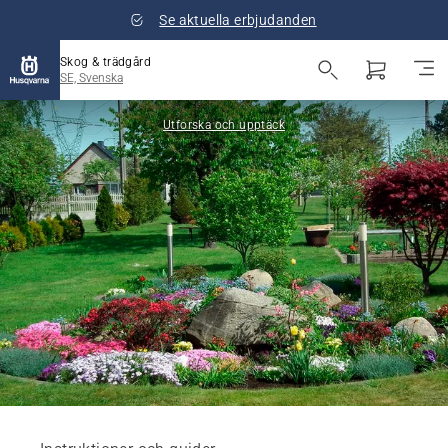
Se aktuella erbjudanden
Skog & trädgård
SE, Svenska
Utforska och upptäck