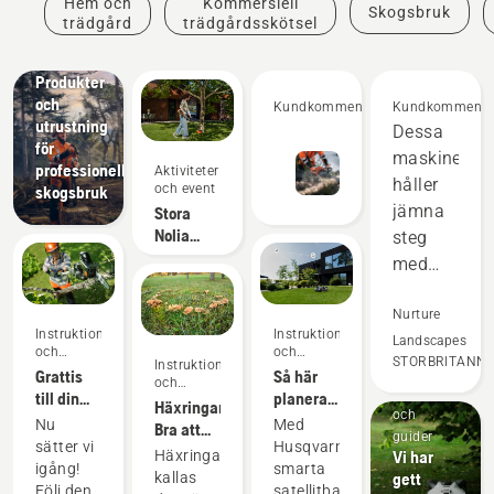
Hem och
Kommersiell
Skogsbruk
trädgård
trädgårdsskötsel
Lösningar
Produkter
och
Kundkommentarer
Kundkommenta
utrustning
Dessa
för
maskiner
professionellt
Aktiviteter
håller
och event
skogsbruk
jämna
Stora
Nolia
steg
2026 -
med
tävling
tvåtaktsutr
och
Nurture
Instruktioner
Instruktioner
överprestera
Landscapes
och
och
STORBRITANNI
Instruktioner
på
guider
guider
Grattis
Så här
och
Instruktioner
många
till din
planerar
guider
Häxringar:
och
nya
du en
områden.
Nu
Med
Bra att
guider
Husqvarna Aspire™
installation
sätter vi
Husqvarnas
Vi
veta om
Häxringar
Vi har
grensåg!
av en
igång!
smarta
hur du
sparar
kallas
gett
slinglös
Följ den
satellitbaserade