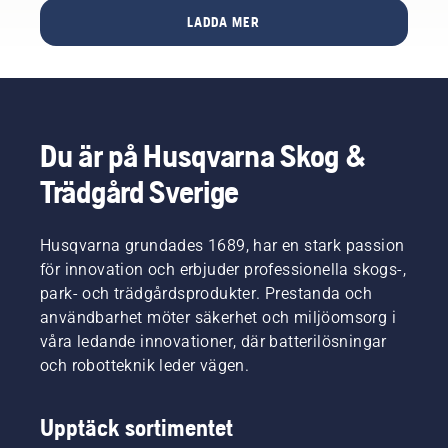
Tillsammans
på några
nät av
LADDA MER
med
sekunder
tunna
utvalda
och
trådar
återförsäljare
kräver fri
som
runt om i
sikt
kallas
landet
uppåt
mycel.
skapar vi
för att
Mycelet
Du är på Husqvarna Skog &
en dag
säkerställa
kan
fylld med
optimala
sprida
Trädgård Sverige
kraft och
tekniska
sig flera
körglädje.
förhållanden.
meter i
Håll
Byggnader
diameter
Husqvarna grundades 1689, har en stark passion
utkik
eller träd
och ta
för innovation och erbjuder professionella skogs-,
efter
i eller
sig djupt
datum
runt
park- och trädgårdsprodukter. Prestanda och
ner i
och
gräsmattan
användbarhet möter säkerhet och miljöomsorg i
jorden,
plats för
kan
så det
våra ledande innovationer, där batterilösningar
ditt
därför
kan vara
och robotteknik leder vägen.
närmaste
blockera
besvärligt
evenemang.
satellitsignalerna.
att göra
Våra
sig av
Upptäck sortimentet
modeller
med