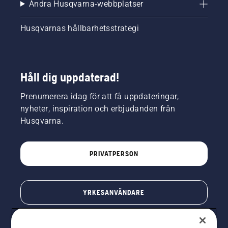
Andra Husqvarna-webbplatser
säkerställa
att du
väljer
Husqvarnas hållbarhetsstrategi
den
bästa
klipparen
för dig
Håll dig uppdaterad!
och din
trädgård.
Prenumerera idag för att få uppdateringar,
nyheter, inspiration och erbjudanden från
Husqvarna.
PRIVATPERSON
YRKESANVÄNDARE