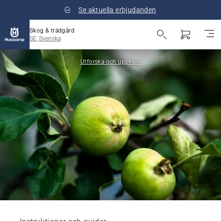
Se aktuella erbjudanden
Skog & trädgård
SE, Svenska
Utforska och upptäck