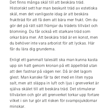
Det finns många skäl till att beskära träd.
Historiskt sett har man beskurit träd av estetiska
skäl, men det vanligaste idag är att beskära
fruktträd för att få dem att bära mer frukt. Om du
gör det på rätt sätt främjar du trädets tillväxt och
blomning. Du får också ett starkare träd som
orkar bära mer. Att beskära träd är en konst, men
du behöver inte vara arborist för att lyckas. Här
får du lära dig grunderna.
Enligt ett gammalt talesätt ska man kunna kasta
upp sin hatt genom kronan på ett äppelträd utan
att den fastnar på vägen ner. Då är det lagom
glest. Man kanske får ta det med en liten nypa
salt, men att släppa in luft och ljus i grenverket är
själva skälet till att beskära träd. Det stimulerar
tillväxten och gör att grenverket torkar upp fortare
vilket i sin tur gör att risken för svampsjukdomar
minskar.