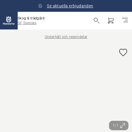
Se aktuella erbjudanden
Skog & trädgård
SE, Svenska
Underhåll och reservdelar
1/1