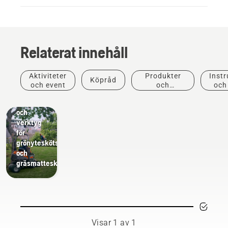
Relaterat innehåll
Aktiviteter
Produkter
Instr
Köpråd
Lösningar
och event
och
och
Professionell
innovationer
utrustning
och
verktyg
för
grönyteskötsel
och
gräsmatteskötsel
Visar 1 av 1