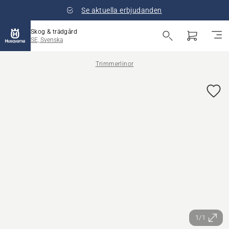
Se aktuella erbjudanden
Skog & trädgård
SE, Svenska
Trimmerlinor
1/1