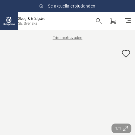
Se aktuella erbjudanden
Skog & trädgård
SE, Svenska
Trimmerhuvuden
1/1