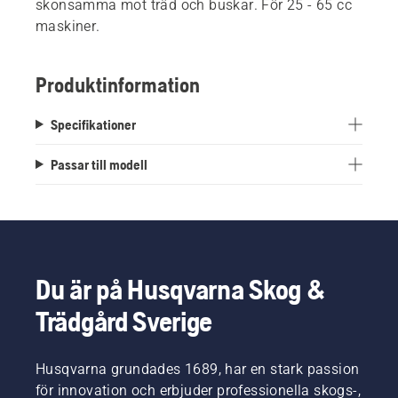
skonsamma mot träd och buskar. För 25 - 65 cc
maskiner.
Produktinformation
Specifikationer
Passar till modell
Du är på Husqvarna Skog &
Trädgård Sverige
Husqvarna grundades 1689, har en stark passion
för innovation och erbjuder professionella skogs-,