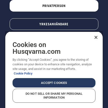
PRIVATPERSON
YRKESANVÄNDARE
Cookies on
Husqvarna.com
By clicking “Accept Cookies”, you agree to the storing of
cookies on your device to enhance site navigation, analyze
site usage, and assist in our marketing efforts.
Cookie Policy
© Husqvarna AB (publ). All rights reserved. Priserna
som visas är rekommenderade cirkapriser. Alla angivna
ACCEPT COOKIES
priser är rekommenderade försäljningspriser (inkl.
moms) om inte produkten är tillgänglig för direkt köp.
DO NOT SELL OR SHARE MY PERSONAL
Cookiepolicy
Användningsvillkor
Sekretessmeddelande
INFORMATION
Företagsinformation
Rapportera misstänkta överträdelser