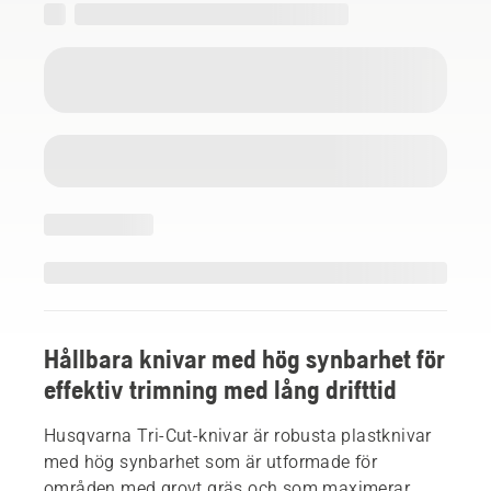
Hållbara knivar med hög synbarhet för
effektiv trimning med lång drifttid
Husqvarna Tri-Cut-knivar är robusta plastknivar
med hög synbarhet som är utformade för
områden med grovt gräs och som maximerar