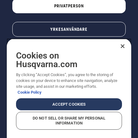
PRIVATPERSON
YRKESANVÄNDARE
Cookies on
Husqvarna.com
By clicking “Accept Cookies”, you agree to the storing of
cookies on your device to enhance site navigation, analyze
site usage, and assist in our marketing efforts.
Cookie Policy
© Husqvarna AB (publ). All rights reserved. Priserna
som visas är rekommenderade cirkapriser. Alla angivna
ACCEPT COOKIES
priser är rekommenderade försäljningspriser (inkl.
moms) om inte produkten är tillgänglig för direkt köp.
DO NOT SELL OR SHARE MY PERSONAL
Cookiepolicy
Användningsvillkor
Sekretessmeddelande
INFORMATION
Företagsinformation
Rapportera misstänkta överträdelser