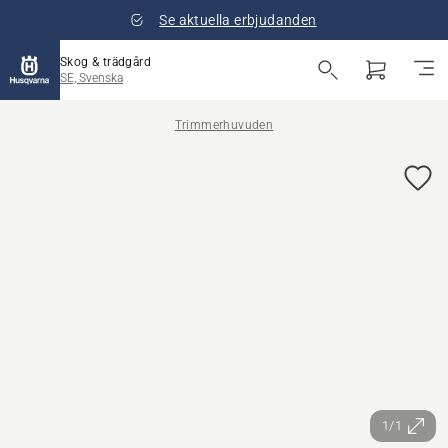
Se aktuella erbjudanden
Skog & trädgård
SE, Svenska
Trimmerhuvuden
1/1