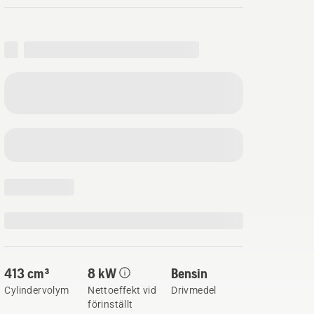
413 cm³
8 kW
Bensin
Cylindervolym
Nettoeffekt vid
Drivmedel
förinställt