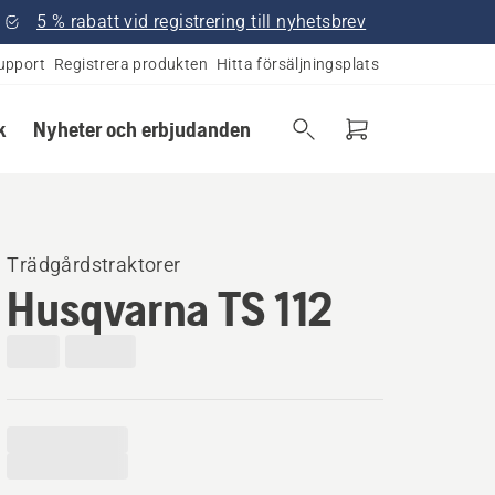
5 % rabatt vid registrering till nyhetsbrev
upport
Registrera produkten
Hitta försäljningsplats
k
Nyheter och erbjudanden
Trädgårdstraktorer
Husqvarna TS 112