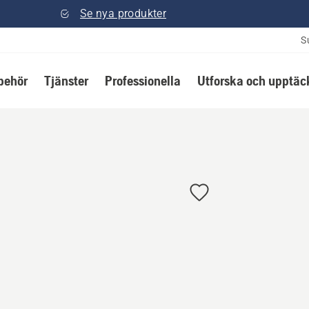
Se nya produkter
S
lbehör
Tjänster
Professionella
Utforska och upptäc