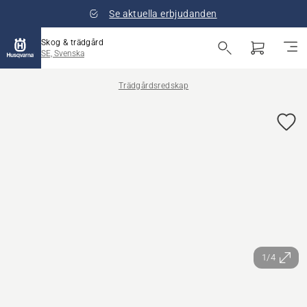
Se aktuella erbjudanden
Skog & trädgård
SE, Svenska
Trädgårdsredskap
1/4