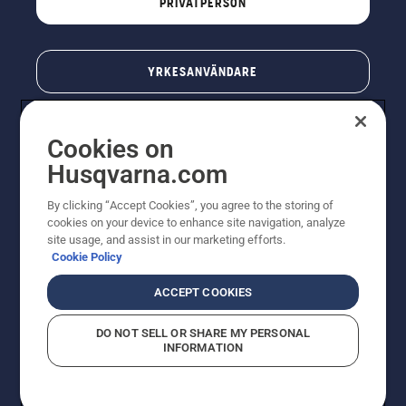
PRIVATPERSON
YRKESANVÄNDARE
Cookies on
Husqvarna.com
By clicking “Accept Cookies”, you agree to the storing of
cookies on your device to enhance site navigation, analyze
site usage, and assist in our marketing efforts.
Cookie Policy
© Husqvarna AB (publ). All rights reserved. Priserna
som visas är rekommenderade cirkapriser. Alla angivna
ACCEPT COOKIES
priser är rekommenderade försäljningspriser (inkl.
moms) om inte produkten är tillgänglig för direkt köp.
DO NOT SELL OR SHARE MY PERSONAL
Cookiepolicy
Användningsvillkor
Sekretessmeddelande
INFORMATION
Företagsinformation
Rapportera misstänkta överträdelser