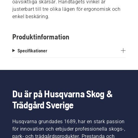
oavsiktliga skärsår. Handtagets vinkel är
justerbart till tre olika lägen för ergonomisk och
enkel beskäring.
Produktinformation
Specifikationer
Du är på Husqvarna Skog &
Trädgård Sverige
Husqvarna grundades 1689, har en stark passion
för innovation och erbjuder professionella skogs-,
park- och trädgårdsprodukter. Prestanda och