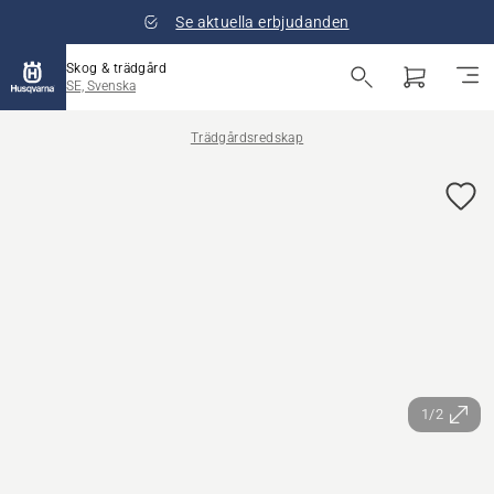
Se aktuella erbjudanden
Skog & trädgård
SE, Svenska
Trädgårdsredskap
1/2