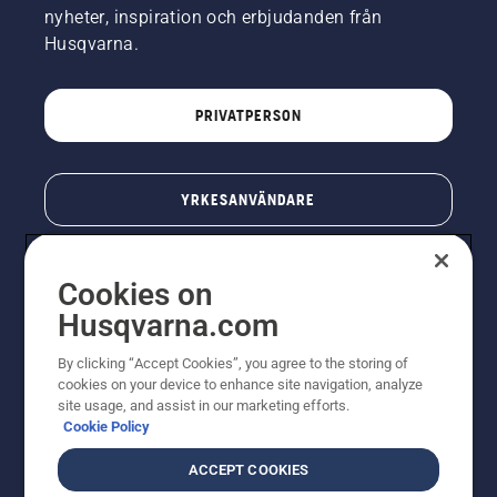
nyheter, inspiration och erbjudanden från
Husqvarna.
PRIVATPERSON
YRKESANVÄNDARE
Cookies on
Husqvarna.com
By clicking “Accept Cookies”, you agree to the storing of
cookies on your device to enhance site navigation, analyze
site usage, and assist in our marketing efforts.
Cookie Policy
© Husqvarna AB (publ). All rights reserved. Priserna
som visas är rekommenderade cirkapriser. Alla angivna
ACCEPT COOKIES
priser är rekommenderade försäljningspriser (inkl.