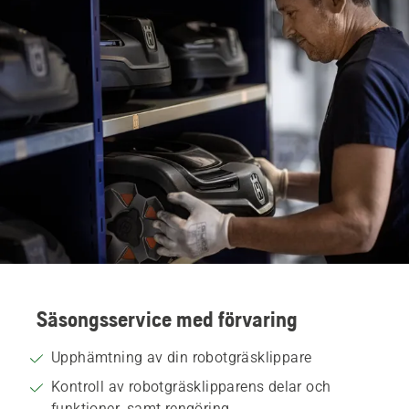
Säsongsservice med förvaring
Upphämtning av din robotgräsklippare
Kontroll av robotgräsklipparens delar och
funktioner, samt rengöring