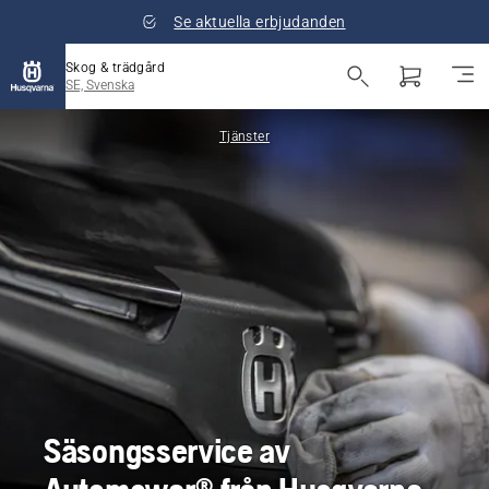
Se aktuella erbjudanden
Skog & trädgård
SE, Svenska
Tjänster
Säsongsservice av