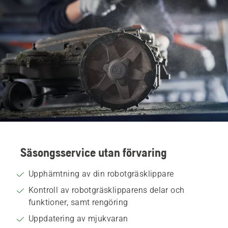
Säsongsservice utan förvaring
Upphämtning av din robotgräsklippare
Kontroll av robotgräsklipparens delar och
funktioner, samt rengöring
Uppdatering av mjukvaran