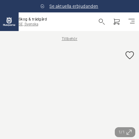
Se aktuella erbjudanden
Skog & trädgård
SE, Svenska
Tillbehör
1/1