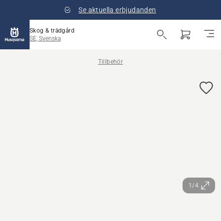
Se aktuella erbjudanden
Skog & trädgård
SE, Svenska
Tillbehör
1/4