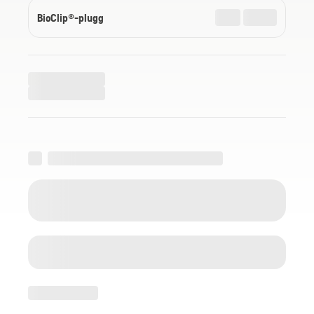
BioClip®-plugg